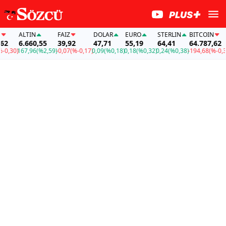
ALTIN
FAİZ
DOLAR
EURO
STERLIN
BITCOIN
6.660,55
39,92
47,71
55,19
64,41
64.787,62
,30)
167,96
(%2,59)
-0,07
(%-0,17)
0,09
(%0,18)
0,18
(%0,32)
0,24
(%0,38)
-194,68
(%-0,30)
1