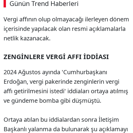
Günün Trend Haberleri
00:02
/ 09:15
Vergi affının olup olmayacağı ilerleyen dönem
Sesi Aç
içerisinde yapılacak olan resmi açıklamalarla
netlik kazanacak.
ZENGİNLERE VERGİ AFFI İDDİASI
2024 Ağustos ayında 'Cumhurbaşkanı
Erdoğan, vergi pakerinde zenginlerin vergi
affı getirilmesini istedi' iddiaları ortaya atılmış
ve gündeme bomba gibi düşmüştü.
Ortaya atılan bu iddialardan sonra İletişim
Başkanlı yalanma da bulunarak şu açıklamayı