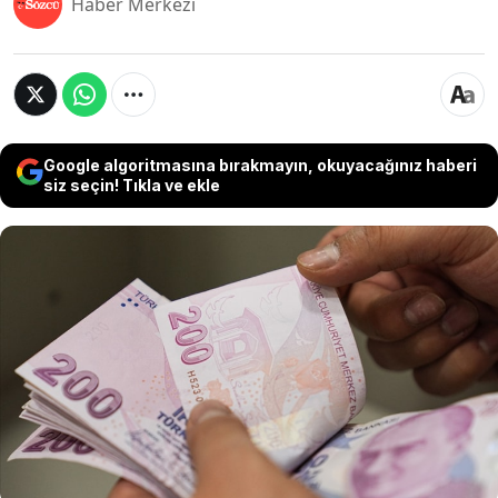
Haber Merkezi
Google algoritmasına bırakmayın, okuyacağınız haberi
siz seçin! Tıkla ve ekle
Ekonomide canlılık yaratmak ve mükelleflerin
borç yükünü hafifletmek için uygulanan vergi
affı, binlerce vatandaş tarafından merakla takip
edilen bir konu haline geldi. 2024 yılının
sonlanması ve 2025 yılına geçişle birlikte, vergi
affının çıkıp çıkmayacağı da gündemdeki yerini
aldı.