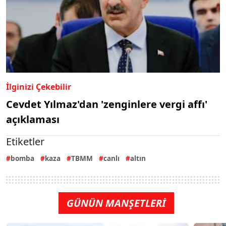
İlginizi Çekebilir
Cevdet Yılmaz'dan 'zenginlere vergi affı'
açıklaması
Etiketler
bomba
kaza
TBMM
canlı
altın
GÜNÜN MANŞETLERİ