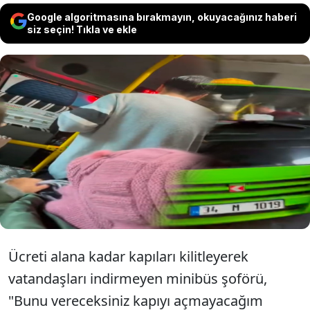
Google algoritmasına bırakmayın, okuyacağınız haberi
siz seçin! Tıkla ve ekle
İstanbul Sarıyer'de Pınar Mahallesi-
Zincirlikuyu Metrobüs hattında çalışan bir
minibüs şoförü, 20 kişinin ücret
vermediğini iddia edince tartışma çıktı.
Ücreti alana kadar kapıları kilitleyerek
vatandaşları indirmeyen minibüs şoförü,
"Bunu vereceksiniz kapıyı açmayacağım