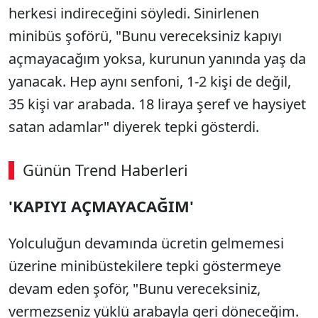
herkesi indireceğini söyledi. Sinirlenen
minibüs şoförü, "Bunu vereceksiniz kapıyı
açmayacağım yoksa, kurunun yanında yaş da
yanacak. Hep aynı senfoni, 1-2 kişi de değil,
35 kişi var arabada. 18 liraya şeref ve haysiyet
satan adamlar" diyerek tepki gösterdi.
Günün Trend Haberleri
00:02
/ 09:15
'KAPIYI AÇMAYACAĞIM'
Sesi Aç
Yolculuğun devamında ücretin gelmemesi
üzerine minibüstekilere tepki göstermeye
devam eden şoför, "Bunu vereceksiniz,
vermezseniz yüklü arabayla geri döneceğim.