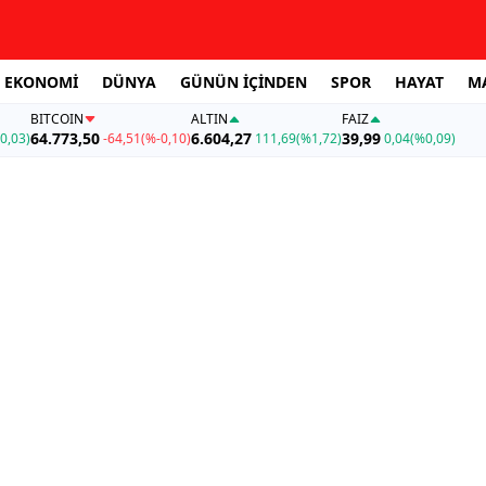
EKONOMİ
DÜNYA
GÜNÜN İÇİNDEN
SPOR
HAYAT
M
BITCOIN
ALTIN
FAİZ
64.773,50
6.604,27
39,99
0,03)
-64,51
(%-0,10)
111,69
(%1,72)
0,04
(%0,09)