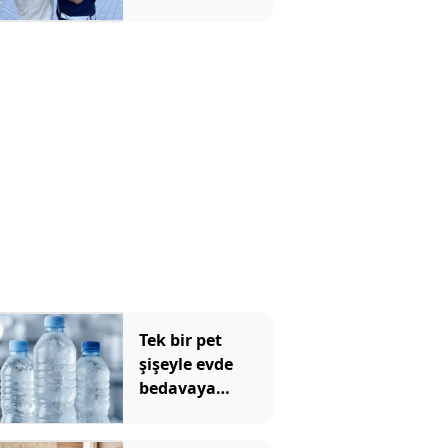
değiştirdi, 650
bin liralık kablo
çaldı
Tek bir pet
şişeyle evde
bedavaya
serinleten
yöntem ortaya