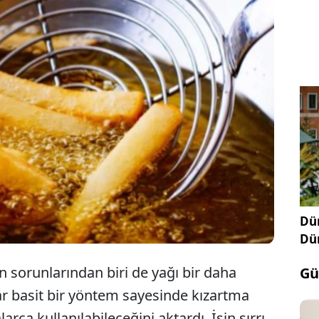
Kızartma yağını ufak bir tüyo ile tekrar tekrar
kullanabilirsiniz. İhtiyacınız olan şey: Mısır
nişastası
Dün
Dü
n sorunlarından biri de yağı bir daha
Gü
 basit bir yöntem sayesinde kızartma
ca kullanılabileceğini aktardı. İşin sırrı