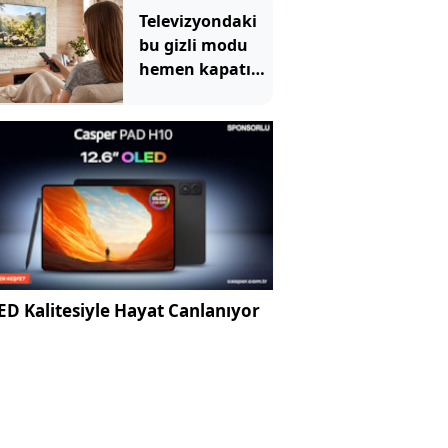
çıktı
Televizyondaki
bu gizli modu
hemen kapatın:
Kimse farkında
bile değil
D Kalitesiyle Hayat Canlanıyor