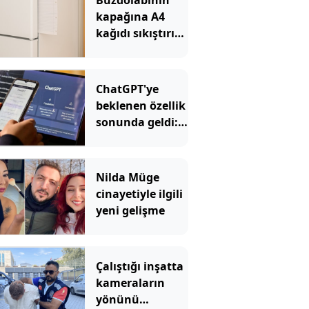
Buzdolabının
kapağına A4
kağıdı sıkıştırın
uyarısı yapıldı
ChatGPT'ye
beklenen özellik
sonunda geldi:
Artık böyle
kullanılacak
Nilda Müge
cinayetiyle ilgili
yeni gelişme
Çalıştığı inşatta
kameraların
yönünü