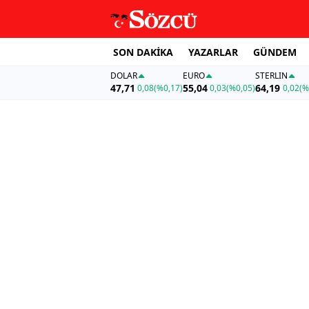
SON DAKİKA
YAZARLAR
GÜNDEM
DOLAR
EURO
STERLIN
47,71
55,04
64,19
0,08
(%0,17)
0,03
(%0,05)
0,02
(%