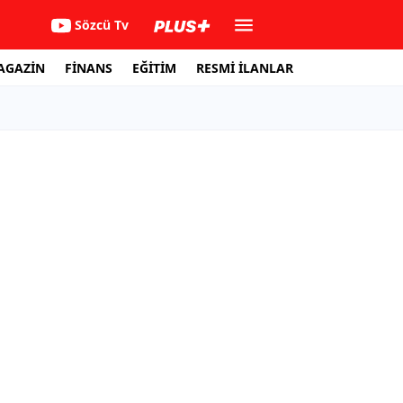
Sözcü Tv
AGAZİN
FİNANS
EĞİTİM
RESMİ İLANLAR