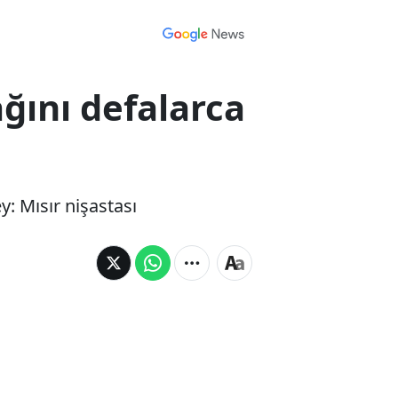
ğını defalarca
ey: Mısır nişastası