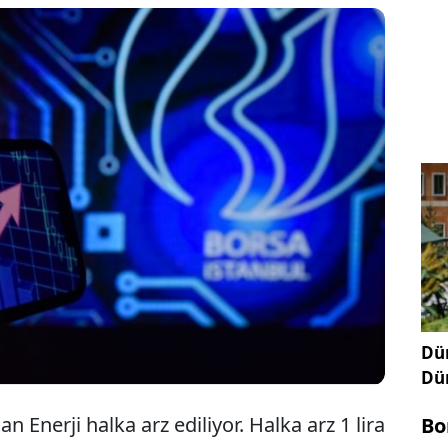
rulu (SPK), yenilenebilir kaynaklardan elektrik
ji Yatırım Holding'in halka arzına izin verdi.
arz talep toplama 28 Şubat, 29 Şubat ve 1 Mart
eştirilecek. Mogan Enerji halka arz fiyatı 11,33
up, 2 milyon kişinin katılması halinde 106 lot
Dün
Dü
 Enerji halka arz ediliyor. Halka arz 1 lira
Bo