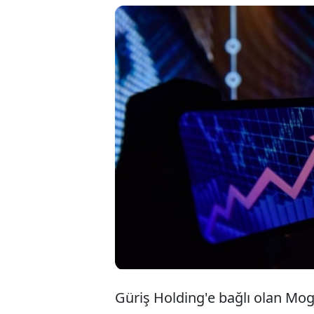
Sermaye Piyasası Ku
üreticisi Mogan Ener
Mogan Enerji halka 
tarihlerinde gerçekl
liradan sunulacak ol
vermesi bekleniyor.
Güriş Holding'e bağlı olan Mogan