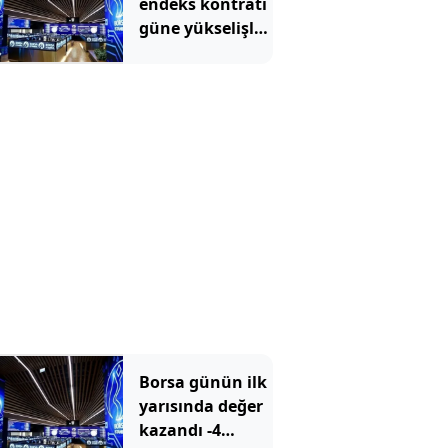
endeks kontratı
güne yükselişle
başladı - 5
Ağustos 2026
Borsa günün ilk
yarısında değer
kazandı -4