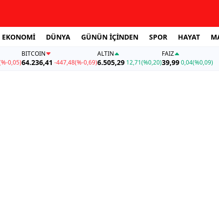
EKONOMİ
DÜNYA
GÜNÜN İÇİNDEN
SPOR
HAYAT
M
BITCOIN
ALTIN
FAİZ
64.236,41
6.505,29
39,99
(%-0,05)
-447,48
(%-0,69)
12,71
(%0,20)
0,04
(%0,09)