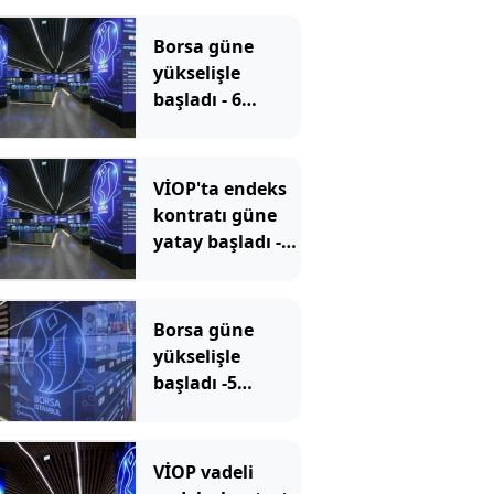
Borsa güne
yükselişle
başladı - 6
Ağustos 2026
VİOP'ta endeks
kontratı güne
yatay başladı -6
Ağustos 2026
Borsa güne
yükselişle
başladı -5
Ağustos 2026
VİOP vadeli