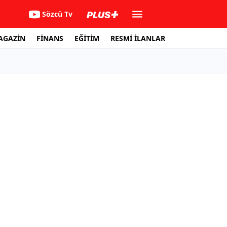
Sözcü Tv
AGAZİN
FİNANS
EĞİTİM
RESMİ İLANLAR