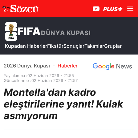
FIFA
DÜNYA KUPASI
Kupadan Haberler
Fikstür
Sonuçlar
Takımlar
Gruplar
2026 Dünya Kupası
-
Haberler
Yayınlanma :
02 Haziran 2026 - 21:55
Güncellenme :
02 Haziran 2026 - 21:57
Montella'dan kadro
eleştirilerine yanıt! Kulak
asmıyorum