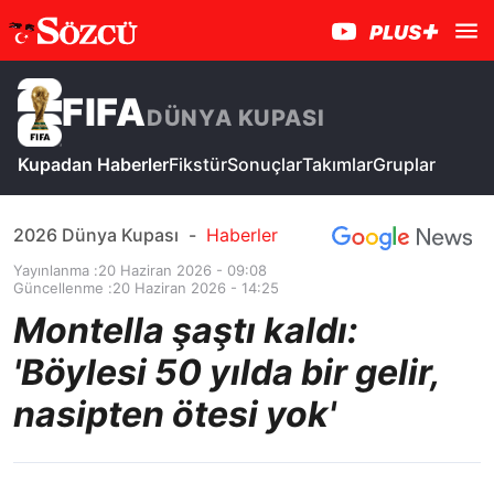
FIFA
DÜNYA KUPASI
Kupadan Haberler
Fikstür
Sonuçlar
Takımlar
Gruplar
2026 Dünya Kupası
-
Haberler
Yayınlanma :
20 Haziran 2026 - 09:08
Güncellenme :
20 Haziran 2026 - 14:25
Montella şaştı kaldı:
'Böylesi 50 yılda bir gelir,
nasipten ötesi yok'