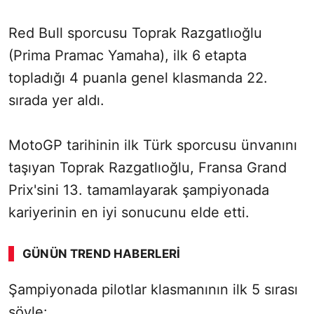
Red Bull sporcusu Toprak Razgatlıoğlu
(Prima Pramac Yamaha), ilk 6 etapta
topladığı 4 puanla genel klasmanda 22.
sırada yer aldı.
MotoGP tarihinin ilk Türk sporcusu ünvanını
taşıyan Toprak Razgatlıoğlu, Fransa Grand
Prix'sini 13. tamamlayarak şampiyonada
kariyerinin en iyi sonucunu elde etti.
GÜNÜN TREND HABERLERI
00:01
/ 02:14
Şampiyonada pilotlar klasmanının ilk 5 sırası
Sesi Aç
şöyle: