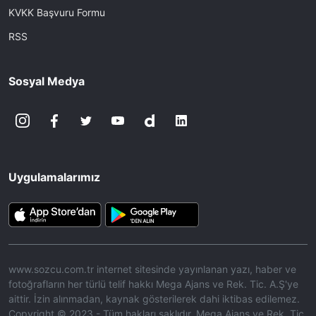
KVKK Başvuru Formu
RSS
Sosyal Medya
Uygulamalarımız
www.sozcu.com.tr internet sitesinde yayınlanan yazı, haber ve
fotoğrafların her türlü telif hakkı Mega Ajans ve Rek. Tic. A.Ş'ye
aittir. İzin alınmadan, kaynak gösterilerek dahi iktibas edilemez.
Copyright © 2023 - Tüm hakları saklıdır. Mega Ajans ve Rek. Tic.