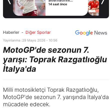
ladı
alternatifini
14 saat önce
Arsenal'de buldu
Haberler
-
Diğer Sporlar
Yayınlanma :
29 Mayıs 2026 - 10:56
MotoGP'de sezonun 7.
yarışı: Toprak Razgatlıoğlu
İtalya'da
Milli motosikletçi Toprak Razgatlıoğlu,
MotoGP'de sezonun 7. yarışında İtalya'da
mücadele edecek.