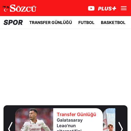
SPOR
TRANSFER GÜNLÜĞÜ
FUTBOL
BASKETBOL
lüğü
Transfer Günlüğü
ldız
Galatasaray
lık
Leao'nun