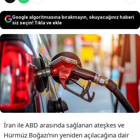
Google algoritmasına bırakmayın, okuyacağınız haberi
siz seçin! Tıkla ve ekle
Petrol fiyatlarındaki hareketlilik akaryakıt
fiyatları üzerinde etkili oluyor. Sektör
kaynaklarından alınan bilgiye göre motorin
grubunda yarından itibaren geçerli olmak
üzere 1 lira 83 kuruşluk indirim bekleniyor.
İran ile ABD arasında sağlanan ateşkes ve
Hürmüz Boğazı’nın yeniden açılacağına dair