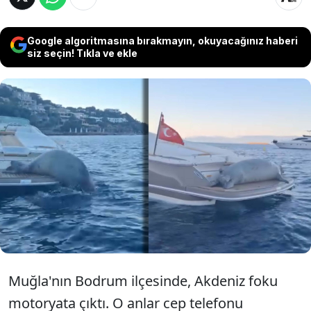
Google algoritmasına bırakmayın, okuyacağınız haberi
siz seçin! Tıkla ve ekle
Muğla'nın Bodrum ilçesinde bir
motoryatın üzerine dev Akdeniz foku çıktı.
O anlar cep telefonu kamerasına
yansırken, görenler gözlerine inanamadı.
Muğla'nın Bodrum ilçesinde, Akdeniz foku
motoryata çıktı. O anlar cep telefonu