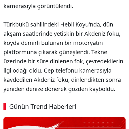
kamerasıyla görüntülendi.
Türkbükü sahilindeki Hebil Koyu'nda, dün
akşam saatlerinde yetişkin bir Akdeniz foku,
koyda demirli bulunan bir motoryatın
platformuna çıkarak güneşlendi. Tekne
üzerinde bir süre dinlenen fok, çevredekilerin
ilgi odağı oldu. Cep telefonu kamerasıyla
kaydedilen Akdeniz foku, dinlendikten sonra
yeniden denize dönerek gözden kayboldu.
Günün Trend Haberleri
00:01
/ 08:06
Sesi Aç