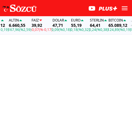
ALTIN
FAİZ
DOLAR
EURO
STERLIN
BITCOIN
AL
2
6.660,55
39,92
47,71
55,19
64,41
65.089,12
6.
19)
167,96
(%2,59)
-0,07
(%-0,17)
0,09
(%0,18)
0,18
(%0,32)
0,24
(%0,38)
124,89
(%0,19)
167