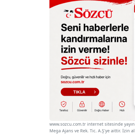
www.sozcu.com.tr internet sitesinde yayınla
Mega Ajans ve Rek. Tic. A.Ş'ye aittir. İzin