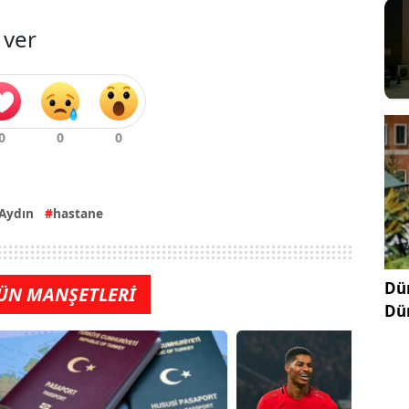
 ver
Aydın
hastane
Dün
ÜN MANŞETLERİ
Dü