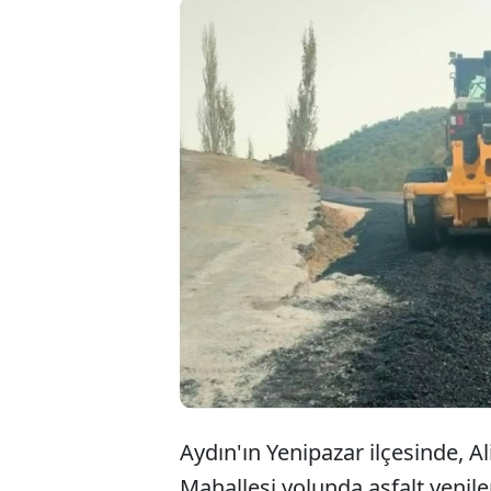
A
ç
h
Aydın'ın Yenipazar ilçesinde, Al
Mahallesi yolunda asfalt yenil