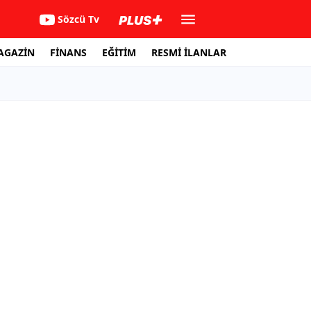
Sözcü Tv
AGAZİN
FİNANS
EĞİTİM
RESMİ İLANLAR