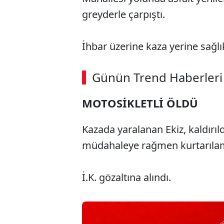
greyderle çarpıştı.
İhbar üzerine kaza yerine sağlı
ABERİ OKU
➜
Günün Trend Haberleri
00:02
/ 09:08
MOTOSİKLETLİ ÖLDÜ
Kazada yaralanan Ekiz, kaldırıl
müdahaleye rağmen kurtarıla
İ.K. gözaltına alındı.