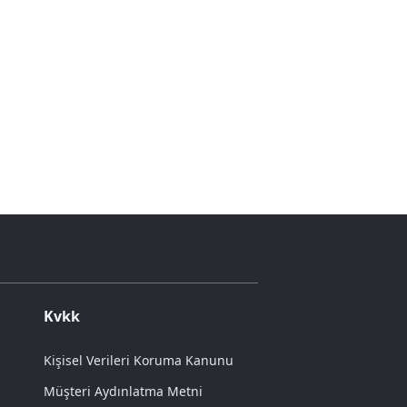
Kvkk
Kişisel Verileri Koruma Kanunu
Müşteri Aydınlatma Metni