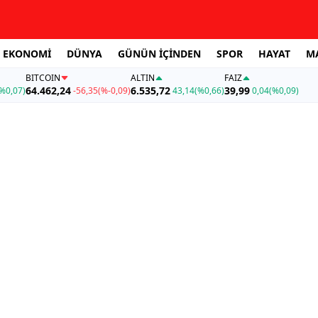
EKONOMİ
DÜNYA
GÜNÜN İÇİNDEN
SPOR
HAYAT
M
BITCOIN
ALTIN
FAİZ
64.462,24
6.535,72
39,99
%0,07)
-56,35
(%-0,09)
43,14
(%0,66)
0,04
(%0,09)