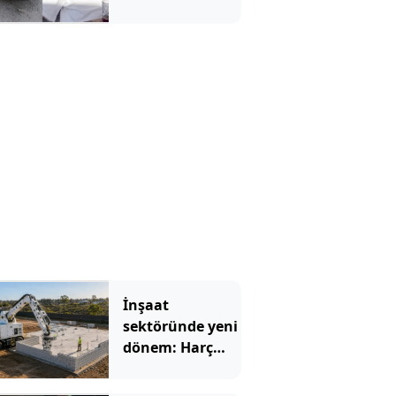
İnşaat
sektöründe yeni
dönem: Harç
kullanmıyor,
blokları tek tek