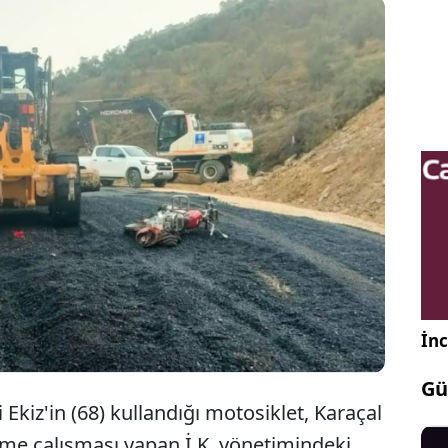
ydın'ın Yenipazar ilçesinde motosiklet greyderle
arpıştı. Kazada motosikletin sürücüsü, kaldırıldığı
astanede hayatını kaybetti.
İnc
Gü
i Ekiz'in (68) kullandığı motosiklet, Karaçal
eme çalışması yapan İ.K. yönetimindeki