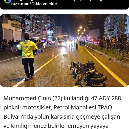
siz seçin! Tıkla ve ekle
Batman'da meydana gelen trafik
kazasında 2 kişi hayatını kaybetti.
Kazayla ilgili soruşturma başlatıldı.
Muhammed Ç'nin (22) kullandığı 47 ADY 288
plakalı motosiklet, Petrol Mahallesi TPAO
Bulvarı'nda yolun karşısına geçmeye çalışan
ve kimliği henüz belirlenemeyen yayaya