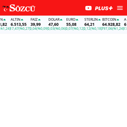
ALTIN
FAİZ
DOLAR
EURO
STERLIN
BITCOIN
ALT
82
6.513,55
39,99
47,60
55,08
64,21
64.928,82
6.5
,24)
17,47
(%0,27)
0,04
(%0,09)
0,03
(%0,06)
0,07
(%0,12)
0,12
(%0,18)
797,06
(%1,24)
17,4