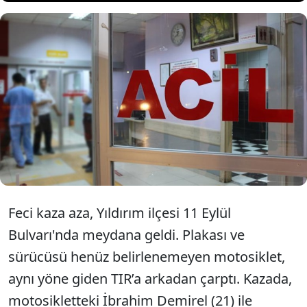
Bursa'da yaşanan feci kazada vince
arkadan çarpan motosikletteki 2
kişi ağır yaralandı.
Feci kaza aza, Yıldırım ilçesi 11 Eylül
Bulvarı'nda meydana geldi. Plakası ve
sürücüsü henüz belirlenemeyen motosiklet,
aynı yöne giden TIR’a arkadan çarptı. Kazada,
motosikletteki İbrahim Demirel (21) ile