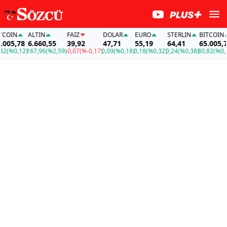
OIN
ALTIN
FAİZ
DOLAR
EURO
STERLIN
BITCOIN
05,78
6.660,55
39,92
47,71
55,19
64,41
65.005,78
(%0,12)
167,96
(%2,59)
-0,07
(%-0,17)
0,09
(%0,18)
0,18
(%0,32)
0,24
(%0,38)
80,82
(%0,12