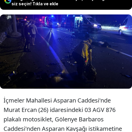
siz seçin! Tıkla ve ekle
Muğla'nın Marmaris ilçesinde iki
motosikletin çarpışması sonucu
sürücüler yaşamını yitirdi, Rus uyruklu
bir kişi ağır yaralandı.
İçmeler Mahallesi Asparan Caddesi'nde
Murat Ercan (26) idaresindeki 03 AGV 876
plakalı motosiklet, Gölenye Barbaros
Caddesi'nden Asparan Kavşağı istikametine