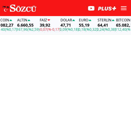
OIN
ALTIN
FAİZ
DOLAR
EURO
STERLIN
BITCOIN
82,27
6.660,55
39,92
47,71
55,19
64,41
65.082,27
0
(%0,17)
167,96
(%2,59)
-0,07
(%-0,17)
0,09
(%0,18)
0,18
(%0,32)
0,24
(%0,38)
112,40
(%0,1