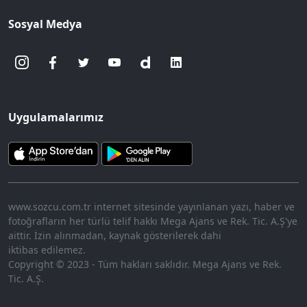
Sosyal Medya
Uygulamalarımız
www.sozcu.com.tr internet sitesinde yayınlanan yazı, haber ve
fotoğrafların her türlü telif hakkı Mega Ajans ve Rek. Tic. A.Ş'ye
aittir. İzin alınmadan, kaynak gösterilerek dahi
iktibas edilemez.
Copyright © 2023 - Tüm hakları saklıdır. Mega Ajans ve Rek.
Tic. A.Ş.