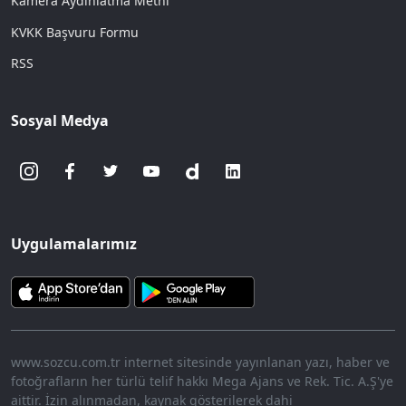
Kamera Aydınlatma Metni
KVKK Başvuru Formu
RSS
Sosyal Medya
Uygulamalarımız
www.sozcu.com.tr internet sitesinde yayınlanan yazı, haber ve
fotoğrafların her türlü telif hakkı Mega Ajans ve Rek. Tic. A.Ş'ye
aittir. İzin alınmadan, kaynak gösterilerek dahi