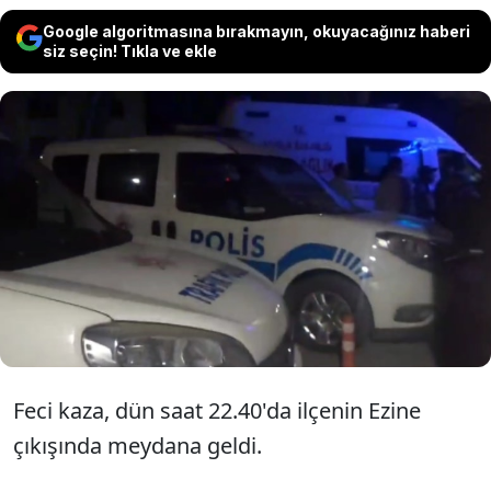
Google algoritmasına bırakmayın, okuyacağınız haberi
siz seçin! Tıkla ve ekle
Çanakkale'nin Bayramiç ilçesinde,
direksiyon hakimiyetini kaybettiği
motosikletten düşen Ege Zengin (15)
hayatını kaybetti.
Feci kaza, dün saat 22.40'da ilçenin Ezine
çıkışında meydana geldi.