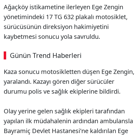
Ağaçköy istikametine ilerleyen Ege Zengin
yönetimindeki 17 TG 632 plakalı motosiklet,
sürücüsünün direksiyon hakimiyetini
kaybetmesi sonucu yola savruldu.
Günün Trend Haberleri
00:02
/ 03:53
Kaza sonucu motosikletten düşen Ege Zengin,
Sesi Aç
yaralandı. Kazayı gören diğer sürücüler
durumu polis ve sağlık ekiplerine bildirdi.
Olay yerine gelen sağlık ekipleri tarafından
yapılan ilk müdahalenin ardından ambulansla
Bayramiç Devlet Hastanesi'ne kaldırılan Ege