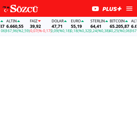
ALTIN
FAİZ
DOLAR
EURO
STERLIN
BITCOIN
ALTIN
6.660,55
39,92
47,71
55,19
64,41
65.205,87
6.660
167,96
(%2,59)
-0,07
(%-0,17)
0,09
(%0,18)
0,18
(%0,32)
0,24
(%0,38)
40,25
(%0,06)
167,96