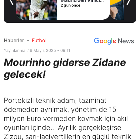
Madrid'den Vinicius
2 gün önce
Junior kararı
Haberler
-
Futbol
Yayınlanma :
16 Mayıs 2025 - 09:11
Mourinho giderse Zidane
gelecek!
Portekizli teknik adam, tazminat
ödemeden ayrılmak, yönetim de 15
milyon Euro vermeden kovmak için akıl
oyunları içinde... Ayrılık gerçekleşirse
Zizou, sarı-lacivertlilerin en güçlü teknik