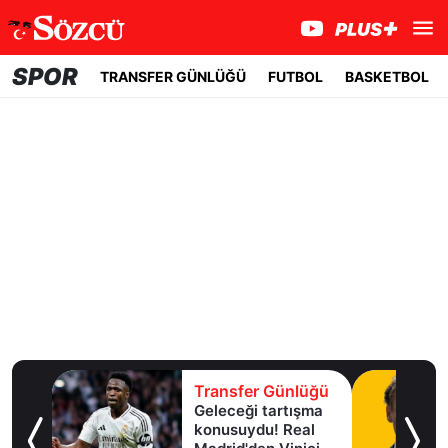
SPOR
TRANSFER GÜNLÜĞÜ
FUTBOL
BASKETBOL
lüğü
Transfer Günlüğü
Geleceği tartışma
aha
konusuydu! Real