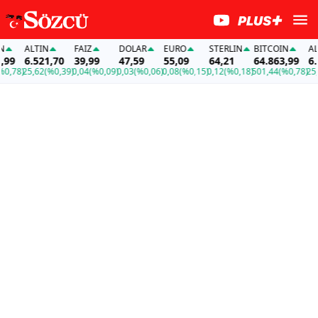
ALTIN
FAİZ
DOLAR
EURO
STERLIN
BITCOIN
ALTI
9
6.521,70
39,99
47,59
55,09
64,21
64.863,99
6.52
,78)
25,62
(%0,39)
0,04
(%0,09)
0,03
(%0,06)
0,08
(%0,15)
0,12
(%0,18)
501,44
(%0,78)
25,62