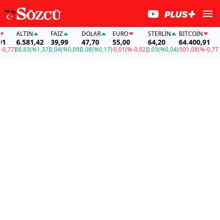
ALTIN
FAİZ
DOLAR
EURO
STERLIN
BITCOIN
A
6.581,42
39,99
47,70
55,00
64,20
64.400,91
6
,77)
88,83
(%1,37)
0,04
(%0,09)
0,08
(%0,17)
-0,01
(%-0,02)
0,03
(%0,04)
-501,08
(%-0,77)
88