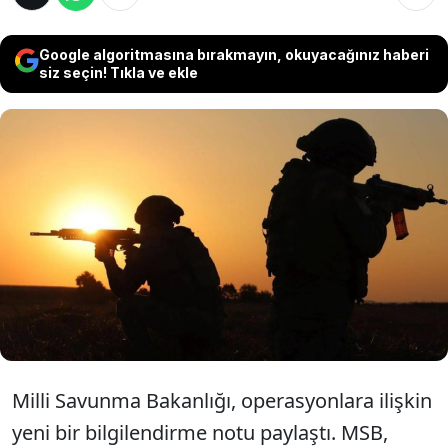
Google algoritmasına bırakmayın, okuyacağınız haberi
siz seçin! Tıkla ve ekle
Milli Savunma Bakanlığı, Irak’ın kuzeyindeki
Gara ve Hakurk bölgelerinde 10 PKK'lı terörist
ile Suriye’nin kuzeyindeki Fırat Kalkanı ve
Zeytin Dalı bölgelerinde 6 PKK/YPG’li teröristin
etkisiz hâle getirildiğini açıkladı.
Milli Savunma Bakanlığı, operasyonlara ilişkin
yeni bir bilgilendirme notu paylaştı. MSB,