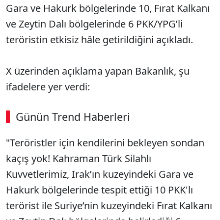
Gara ve Hakurk bölgelerinde 10, Fırat Kalkanı
ve Zeytin Dalı bölgelerinde 6 PKK/YPG’li
teröristin etkisiz hâle getirildiğini açıkladı.
X üzerinden açıklama yapan Bakanlık, şu
ifadelere yer verdi:
Günün Trend Haberleri
00:02
/ 02:14
"Teröristler için kendilerini bekleyen sondan
Sesi Aç
kaçış yok! Kahraman Türk Silahlı
Kuvvetlerimiz, Irak’ın kuzeyindeki Gara ve
Hakurk bölgelerinde tespit ettiği 10 PKK'lı
terörist ile Suriye’nin kuzeyindeki Fırat Kalkanı