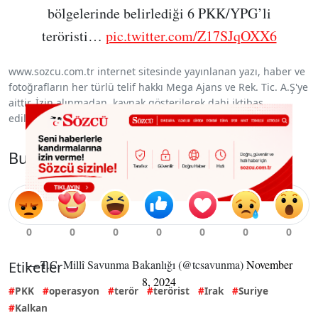
bölgelerinde belirlediği 6 PKK/YPG’li
teröristi…
pic.twitter.com/Z17SJqOXX6
www.sozcu.com.tr internet sitesinde yayınlanan yazı, haber ve
fotoğrafların her türlü telif hakkı Mega Ajans ve Rek. Tic. A.Ş'ye
aittir. İzin alınmadan, kaynak gösterilerek dahi iktibas
edilemez.
Bu habere emoji ile tepki ver
— T.C. Millî Savunma Bakanlığı (@tcsavunma)
November
Etiketler
8, 2024
PKK
operasyon
terör
terörist
Irak
Suriye
Kalkan