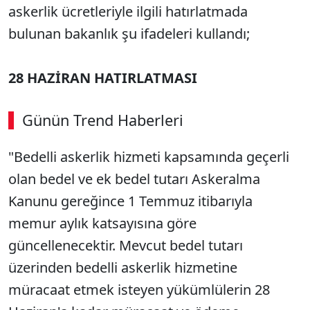
askerlik ücretleriyle ilgili hatırlatmada
bulunan bakanlık şu ifadeleri kullandı;
28 HAZİRAN HATIRLATMASI
Günün Trend Haberleri
00:02
/ 09:08
"Bedelli askerlik hizmeti kapsamında geçerli
Sesi Aç
olan bedel ve ek bedel tutarı Askeralma
Kanunu gereğince 1 Temmuz itibarıyla
memur aylık katsayısına göre
güncellenecektir. Mevcut bedel tutarı
üzerinden bedelli askerlik hizmetine
müracaat etmek isteyen yükümlülerin 28