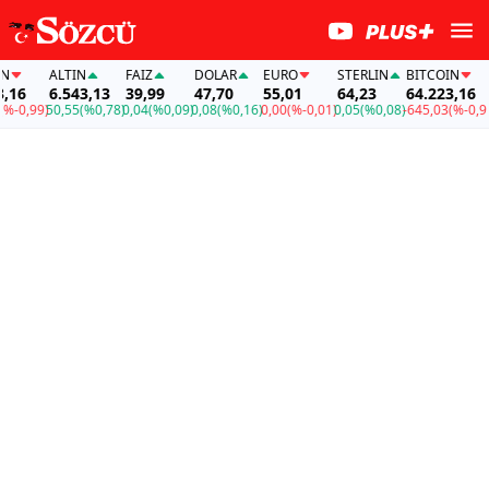
ALTIN
FAİZ
DOLAR
EURO
STERLIN
BITCOIN
16
6.543,13
39,99
47,70
55,01
64,23
64.223,16
-0,99)
50,55
(%0,78)
0,04
(%0,09)
0,08
(%0,16)
0,00
(%-0,01)
0,05
(%0,08)
-645,03
(%-0,99)
5