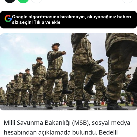
Google algoritmasına bırakmayın, okuyacağınız haberi
siz seçin! Tıkla ve ekle
Milli Savunma Bakanlığı (MSB), bedelli
askerliğe 1 Temmuz'da zam geleceğini
hatırlatıp mevcut bedel tutarından
yararlanmak isteyenlerin 28 Haziran'a kadar
işlemlerini tamamlamasını istedi.
Milli Savunma Bakanlığı (MSB), sosyal medya
hesabından açıklamada bulundu. Bedelli