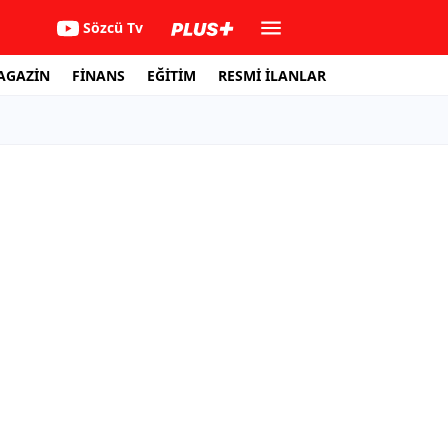
Sözcü Tv
AGAZİN
FİNANS
EĞİTİM
RESMİ İLANLAR