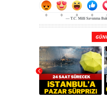
— T.C. Millî Savunma Bak
GÜN