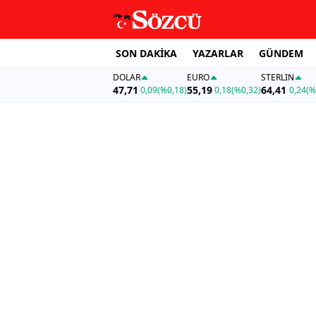
SON DAKİKA
YAZARLAR
GÜNDEM
DOLAR
EURO
STERLIN
47,71
55,19
64,41
0,09
(%0,18)
0,18
(%0,32)
0,24
(%