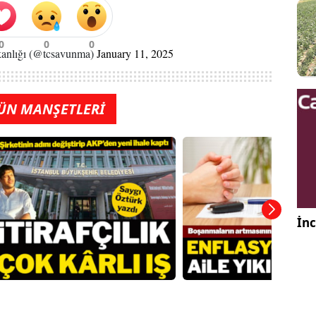
anlığı (@tcsavunma)
January 11, 2025
ÜN MANŞETLERİ
İnc