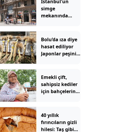
İstanbul'un
simge
mekanında
tartışma
yaratan
görüntü
Bolu’da ıza diye
hasat ediliyor
Japonlar peşini
bırakmıyor
Emekli çift,
sahipsiz kediler
için bahçelerini
yuvaya
dönüştürdü
40 yıllık
fırıncıların gizli
hilesi: Taş gibi