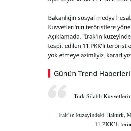
Bakanlığın sosyal medya hesabı
Kuvvetleri'nin teröristlere yön
Açıklamada, "Irak'ın kuzeyinde
tespit edilen 11 PKK'lı terörist 
yok etmeye azimliyiz, kararlıyız"
ABERİ OKU
➜
Günün Trend Haberleri
00:02
/ 08:43
Türk Silahlı Kuvvetlerim
Irak’ın kuzeyindeki Hakurk, Me
11 PKK’lı teröri