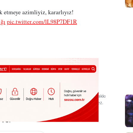
 etmeye azimliyiz, kararlıyız!
ğı
pic.twitter.com/lL98P7DF1R
nan yazı, haber ve fotoğrafların her türlü telif hakkı
 alınmadan, kaynak gösterilerek dahi iktibas edilemez.
 ver