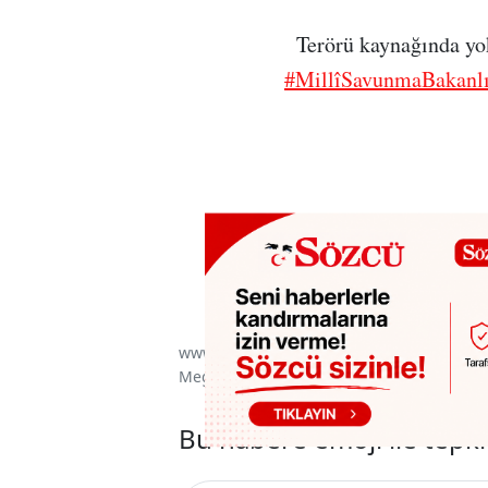
Terörü kaynağında yok
#MillîSavunmaBakanlı
www.sozcu.com.tr internet sitesinde yayınla
Mega Ajans ve Rek. Tic. A.Ş'ye aittir. İzin
Bu habere emoji ile tepki