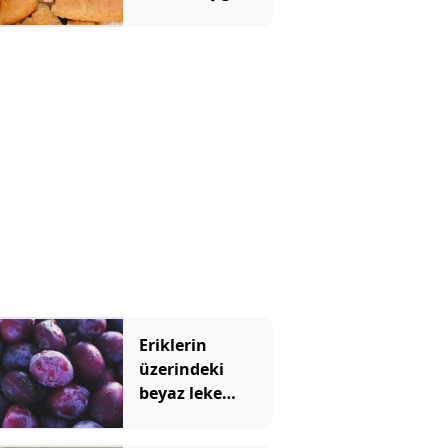
bayat ekmeği 2
saniyede taze
yapan yöntem
Eriklerin
üzerindeki
beyaz leke
meğer bu
anlama