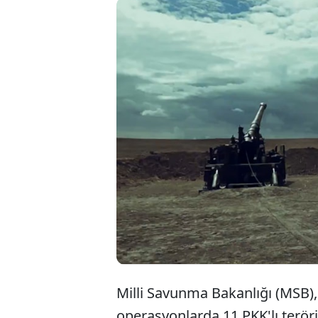
Milli Savunma Bakanlığı (MSB),
operasyonlarda 11 PKK'lı teröris