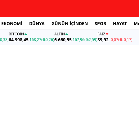
EKONOMİ
DÜNYA
GÜNÜN İÇİNDEN
SPOR
HAYAT
M
BITCOIN
ALTIN
FAİZ
64.998,45
6.660,55
39,92
0,38)
168,27
(%0,26)
167,96
(%2,59)
-0,07
(%-0,17)