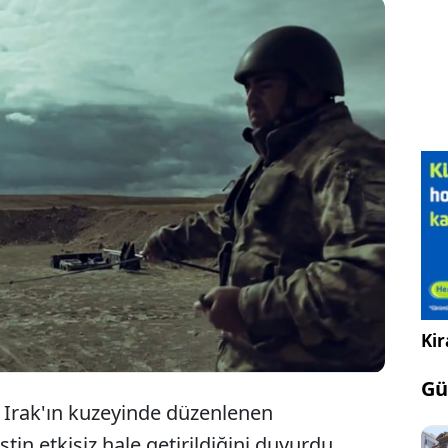
Milli Savunma Bakanlığı, Irak'ın kuzeyinde
düzenlenen operasyonlarda 11 PKK'lı teröristin
etkisiz hale getirildiğini açıkladı.
Kir
Gü
 Irak'ın kuzeyinde düzenlenen
tin etkisiz hale getirildiğini duyurdu.