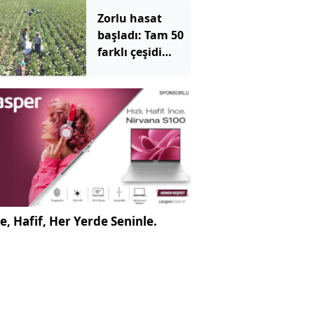
geliyormuş
Zorlu hasat
başladı: Tam 50
farklı çeşidi
yapılıyor 1 ay
boyunca
toplanıyor
e, Hafif, Her Yerde Seninle.