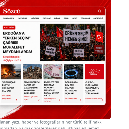
nan yazı, haber ve fotoğrafların her türlü telif hakkı
 alınmadan, kaynak gösterilerek dahi iktibas edilemez.