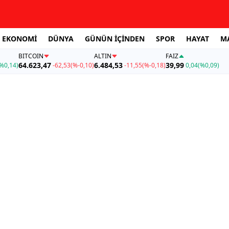
EKONOMİ
DÜNYA
GÜNÜN İÇİNDEN
SPOR
HAYAT
M
BITCOIN
ALTIN
FAİZ
64.623,47
6.484,53
39,99
%0,14)
-62,53
(%-0,10)
-11,55
(%-0,18)
0,04
(%0,09)