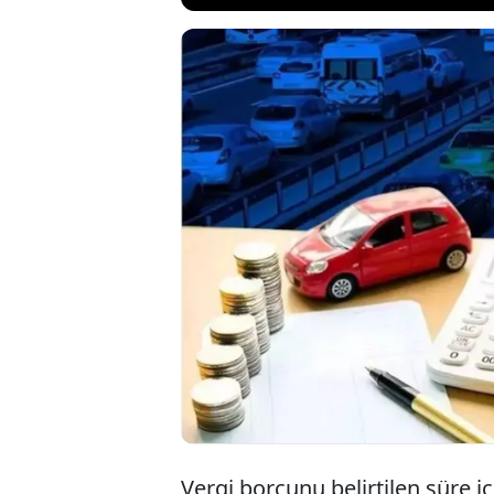
Motorlu Taşı
gün yaklaştı
ödemeler ver
bankacılık u
Vergi borcunu belirtilen süre 