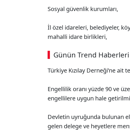
Sosyal güvenlik kurumları,
İl özel idareleri, belediyeler, kö
mahalli idare birlikleri,
ABERİ OKU
➜
Günün Trend Haberleri
00:02
/ 09:08
Türkiye Kızılay Derneği’ne ait tesc
Engellilik oranı yüzde 90 ve üzeri
engellilere uygun hale getirilmiş 
Devletin uyruğunda bulunan el
gelen delege ve heyetlere mensu