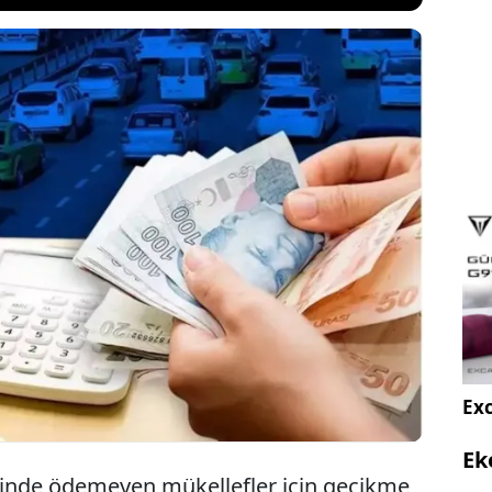
tlar Vergisi'nin (MTV) ilk taksit ödemelerinde son
! 31 Ocak itibariyle sona erecek olan bu dönemde,
gi daireleri, PTT, banka şubeleri ve mobil
ygulamaları üzerinden yapılabilecek.
Exc
Ek
içinde ödemeyen mükellefler için gecikme