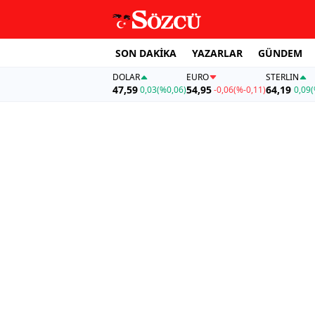
SON DAKİKA
YAZARLAR
GÜNDEM
DOLAR
EURO
STERLIN
47,59
54,95
64,19
0,03
(%0,06)
-0,06
(%-0,11)
0,09
(