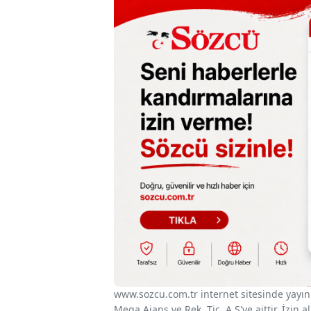
www.sozcu.com.tr internet sitesinde yayınla
Mega Ajans ve Rek. Tic. A.Ş'ye aittir. İzin