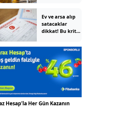
düşüğünde
Ev ve arsa alıp
satacaklar
dikkat! Bu kritik
adımı atlayan
satış
yapamayacak
az Hesap’la Her Gün Kazanın