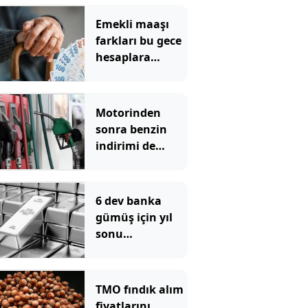
Emekli maaşı
farkları bu gece
hesaplara
yatıyor
Motorinden
sonra benzin
indirimi de
pompadan önce
uçtu
6 dev banka
gümüş için yıl
sonu
beklentilerini
açıkladı
TMO fındık alım
fiyatlarını