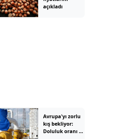
açıkladı
Avrupa'yı zorlu
kış bekliyor:
Doluluk oranı 15
yılın en