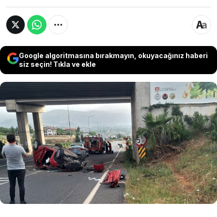
Google algoritmasına bırakmayın, okuyacağınız haberi
siz seçin! Tıkla ve ekle
Muğla'nın Kötekli Mahallesi'nde bu sabah
saatlerinde Muğla Sıtkı Koçman Üniversitesi
Eğitim ve Araştırma Hastanesi önünde meydana
gelen feci kazada sürücü ve yolcusu ağır
yaralandı. Kazada sürücü otomobilden fırlayıp
yola savrulurken, yolcu ise araçta sıkıştı.