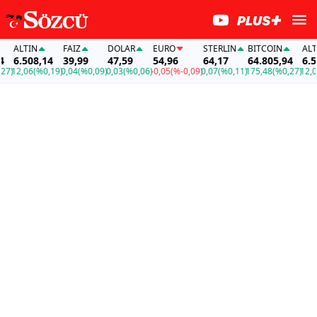
ALTIN
FAİZ
DOLAR
EURO
STERLIN
BITCOIN
ALTIN
6.508,14
39,99
47,59
54,96
64,17
64.805,94
6.508
)
12,06
(%0,19)
0,04
(%0,09)
0,03
(%0,06)
-0,05
(%-0,09)
0,07
(%0,11)
175,48
(%0,27)
12,06
(