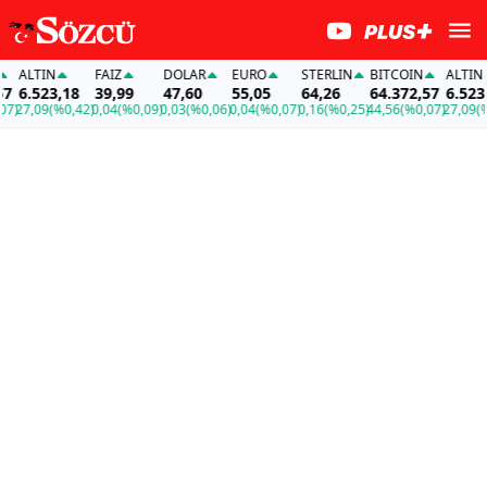
TIN
FAİZ
DOLAR
EURO
STERLIN
BITCOIN
ALTIN
523,18
39,99
47,60
55,05
64,26
64.372,57
6.523,18
,09
(%0,42)
0,04
(%0,09)
0,03
(%0,06)
0,04
(%0,07)
0,16
(%0,25)
44,56
(%0,07)
27,09
(%0,42)