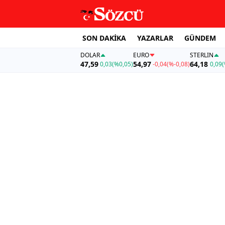
SON DAKİKA
YAZARLAR
GÜNDEM
DOLAR
EURO
STERLIN
47,59
54,97
64,18
0,03
(%0,05)
-0,04
(%-0,08)
0,09
(