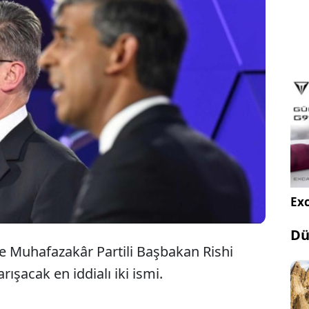
İngiltere’de seçim günü. Analistler süreci yakından
 ederken muhafazakarlara ‘Bay bay’ diyenler sağ
n düşüşünü keyifle izleyeceklerini belirtiyor.
Exc
Dü
r ve Muhafazakâr Partili Başbakan Rishi
ışacak en iddialı iki ismi.