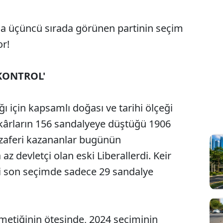
a üçüncü sırada görünen partinin seçim
r!
KONTROL'
ı için kapsamlı doğası ve tarihi ölçeği
kârların 156 sandalyeye düştüğü 1906
 zaferi kazananlar bugünün
 devletçi olan eski Liberallerdi. Keir
isi son seçimde sadece 29 sandalye
etiğinin ötesinde, 2024 seçiminin