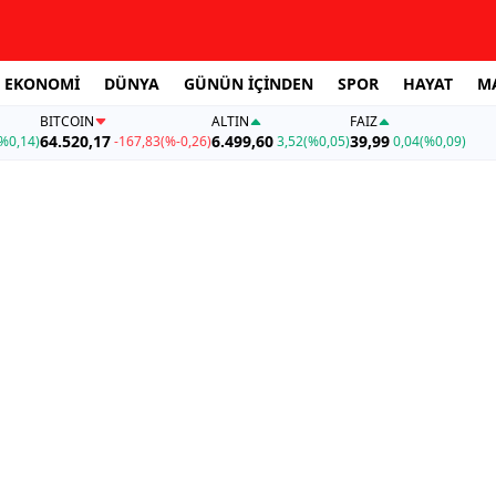
EKONOMİ
DÜNYA
GÜNÜN İÇİNDEN
SPOR
HAYAT
M
BITCOIN
ALTIN
FAİZ
64.520,17
6.499,60
39,99
%0,14)
-167,83
(%-0,26)
3,52
(%0,05)
0,04
(%0,09)