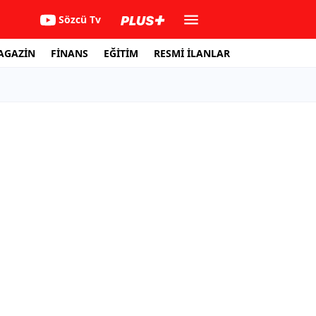
Sözcü Tv
AGAZİN
FİNANS
EĞİTİM
RESMİ İLANLAR