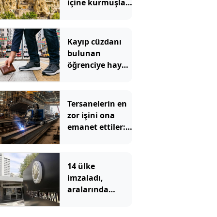
içine kurmuşlar:
700 yıldır aynı
kayaların içinde
yaşıyorlar
Kayıp cüzdanı
bulunan
öğrenciye hayatı
zindan etti
Tersanelerin en
zor işini ona
emanet ettiler:
Kendi tanıyor,
kendi
kaynatıyor
14 ülke
imzaladı,
aralarında
Türkiye’de var