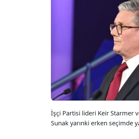
Yarın 
takip
kanadı
İşçi Partisi lideri Keir Starme
Sunak yarınki erken seçimde yar