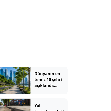
Dünyanın en
temiz 10 şehri
açıklandı:
Sokaklarında
çöp görmek
neredeyse
Yol
imkansız