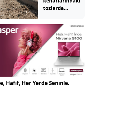
kenarlarındaki
tozlarda
keşfedildi:
Onlarca yıl
sonra bile
kaybolmamış
e, Hafif, Her Yerde Seninle.