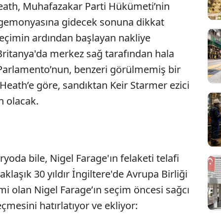
Heath, Muhafazakar Parti Hükümeti’nin
egemonyasına gidecek sonuna dikkat
seçimin ardından başlayan nakliye
 Britanya'da merkez sağ tarafından hala
 Parlamento’nun, benzeri görülmemiş bir
Heath’e göre, sandıktan Keir Starmer ezici
n olacak.
yoda bile, Nigel Farage'ın felaketi telafi
Sesi Aç
laşık 30 yıldır İngiltere'de Avrupa Birliği
smi olan Nigel Farage’ın seçim öncesi sağcı
mesini hatırlatıyor ve ekliyor: