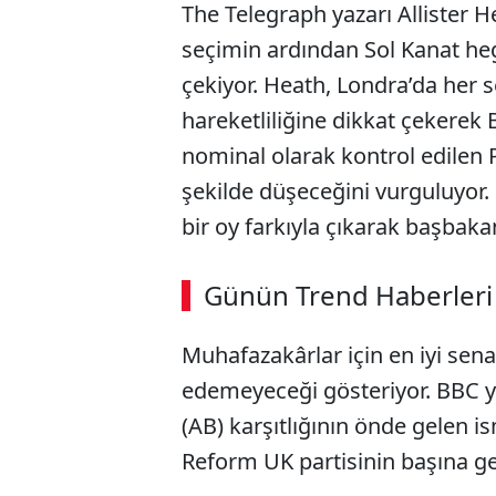
The Telegraph yazarı Allister 
seçimin ardından Sol Kanat h
çekiyor. Heath, Londra’da her 
hareketliliğine dikkat çekerek
nominal olarak kontrol edilen
şekilde düşeceğini vurguluyor. 
bir oy farkıyla çıkarak başbaka
ABERİ OKU
➜
Günün Trend Haberleri
00:02
/ 09:08
Muhafazakârlar için en iyi senar
edemeyeceği gösteriyor. BBC yak
(AB) karşıtlığının önde gelen i
Reform UK partisinin başına geç