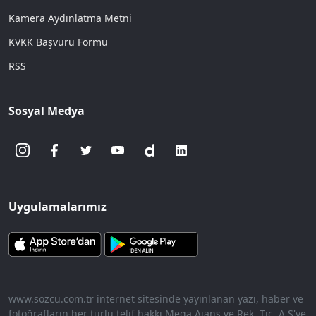
Kamera Aydınlatma Metni
KVKK Başvuru Formu
RSS
Sosyal Medya
Uygulamalarımız
www.sozcu.com.tr internet sitesinde yayınlanan yazı, haber ve
fotoğrafların her türlü telif hakkı Mega Ajans ve Rek. Tic. A.Ş'ye