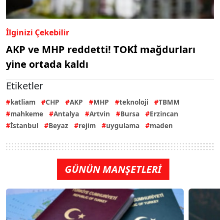
İlginizi Çekebilir
AKP ve MHP reddetti! TOKİ mağdurları
yine ortada kaldı
Etiketler
katliam
CHP
AKP
MHP
teknoloji
TBMM
mahkeme
Antalya
Artvin
Bursa
Erzincan
İstanbul
Beyaz
rejim
uygulama
maden
GÜNÜN MANŞETLERİ