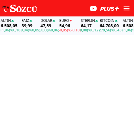
IN
FAİZ
DOLAR
EURO
STERLIN
BITCOIN
ALTIN
08,05
39,99
47,59
54,96
64,17
64.708,00
6.508,05
6
(%0,18)
0,04
(%0,09)
0,03
(%0,06)
-0,05
(%-0,10)
0,08
(%0,12)
279,56
(%0,43)
11,96
(%0,1