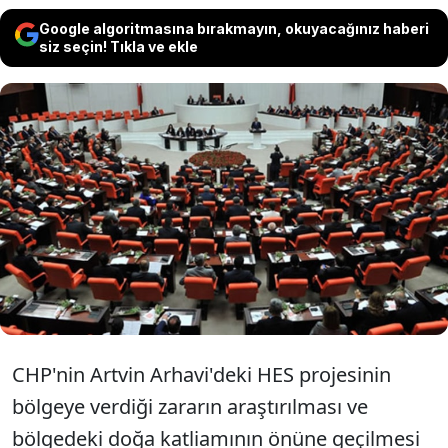
Google algoritmasına bırakmayın, okuyacağınız haberi
siz seçin! Tıkla ve ekle
Muhalefetin, Artvin Arhavi'deki HES
projesi ve Antalya'daki sel felaketiyle
ilgili verdiği öneriler AKP ve MHP'nin
oylarıyla reddedildi.
CHP'nin Artvin Arhavi'deki HES projesinin
bölgeye verdiği zararın araştırılması ve
bölgedeki doğa katliamının önüne geçilmesi