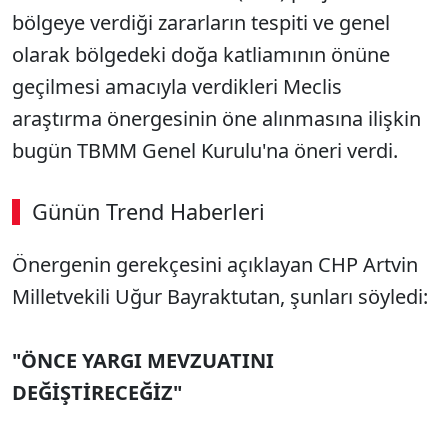
bölgeye verdiği zararların tespiti ve genel
olarak bölgedeki doğa katliamının önüne
geçilmesi amacıyla verdikleri Meclis
araştırma önergesinin öne alınmasına ilişkin
bugün TBMM Genel Kurulu'na öneri verdi.
Günün Trend Haberleri
00:03
/ 09:08
Önergenin gerekçesini açıklayan CHP Artvin
Sesi Aç
Milletvekili Uğur Bayraktutan, şunları söyledi:
"ÖNCE YARGI MEVZUATINI
DEĞİŞTİRECEĞİZ"