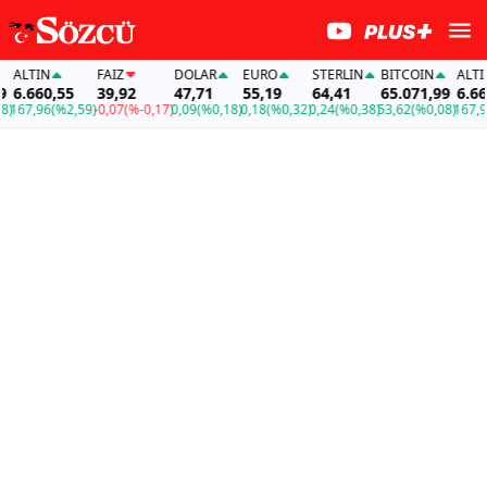
LTIN
FAİZ
DOLAR
EURO
STERLIN
BITCOIN
ALTIN
.660,55
39,92
47,71
55,19
64,41
65.071,99
6.660,
67,96
(%2,59)
-0,07
(%-0,17)
0,09
(%0,18)
0,18
(%0,32)
0,24
(%0,38)
53,62
(%0,08)
167,96
(%