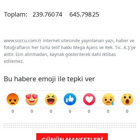
Toplam:
239.760
74
645.798
25
www.sozcu.com.tr internet sitesinde yayınlanan yazı, haber ve
fotoğrafların her türlü telif hakkı Mega Ajans ve Rek. Tic. A.Ş'ye
aittir. İzin alınmadan, kaynak gösterilerek dahi iktibas
edilemez.
Bu habere emoji ile tepki ver
GÜNÜN MANŞETLERİ