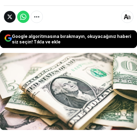
Google algoritmasına bırakmayın, okuyacağınız haberi
siz seçin! Tıkla ve ekle
Piyasalarda "Muhteşem Yedili" olarak bilinen
ve piyasa değeriyle borsalarının yönünü
belirleyen Nvidia, Alphabet, Apple, Microsoft,
Amazon, Tesla ve Meta, son yayımladıkları
finanslarda yaklaşık 240 milyar dolar kar elde
etti.