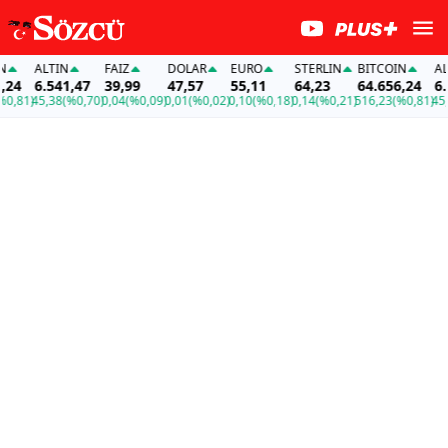
ALTIN
FAİZ
DOLAR
EURO
STERLIN
BITCOIN
ALT
24
6.541,47
39,99
47,57
55,11
64,23
64.656,24
6.5
,81)
45,38
(%0,70)
0,04
(%0,09)
0,01
(%0,02)
0,10
(%0,18)
0,14
(%0,21)
516,23
(%0,81)
45,3