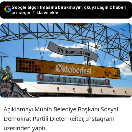
Google algoritmasına bırakmayın, okuyacağınız haberi
siz seçin! Tıkla ve ekle
Münih’teki, bomba tehdidi nedeniyle
saatlerce durdurulan Oktoberfest bira
bayramına, polis kontrollerinin ardından
bu akşam yeniden devam edilecek.
Açıklamayı Münih Belediye Başkanı Sosyal
Demokrat Partili Dieter Reiter, Instagram
üzerinden yaptı.