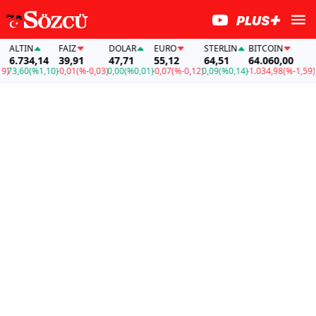
LTIN
FAİZ
DOLAR
EURO
STERLIN
BITCOIN
ALT
.734,14
39,91
47,71
55,12
64,51
64.060,00
6.7
3,60
(%1,10)
-0,01
(%-0,03)
0,00
(%0,01)
-0,07
(%-0,12)
0,09
(%0,14)
-1.034,98
(%-1,59)
73,6