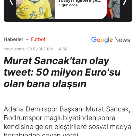
rotayı İngiltere’ye
1 gün önce
çevirdi!
Haberler
-
Futbol
Yayınlanma :
30 Eylül 2024 - 14:58
Murat Sancak'tan olay
tweet: 50 milyon Euro'su
olan bana ulaşsın
Adana Demirspor Başkanı Murat Sancak,
Bodrumspor mağlubiyetinden sonra
kendisine gelen eleştirilere sosyal medya
hesabından cevap verdi.