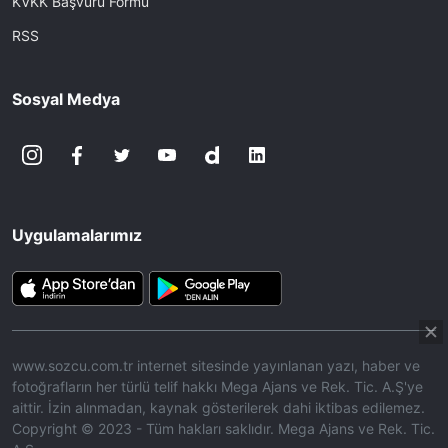
KVKK Başvuru Formu
RSS
Sosyal Medya
Uygulamalarımız
www.sozcu.com.tr internet sitesinde yayınlanan yazı, haber ve
fotoğrafların her türlü telif hakkı Mega Ajans ve Rek. Tic. A.Ş'ye
aittir. İzin alınmadan, kaynak gösterilerek dahi iktibas edilemez.
Copyright © 2023 - Tüm hakları saklıdır. Mega Ajans ve Rek. Tic.