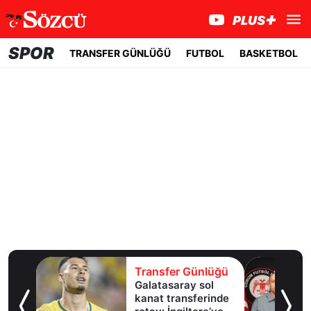
SPOR
TRANSFER GÜNLÜĞÜ
FUTBOL
BASKETBOL
lüğü
Transfer Günlüğü
Galatasaray sol
te
kanat transferinde