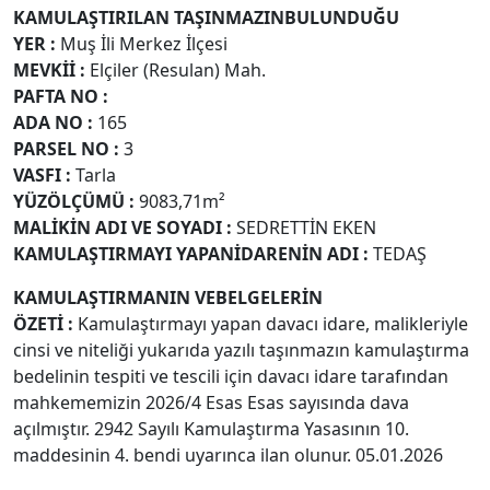
KAMULAŞTIRILAN TAŞINMAZIN
BULUNDUĞU
YER
:
Muş İli Merkez İlçesi
MEVKİİ
:
Elçiler (Resulan) Mah.
PAFTA NO
:
ADA NO
:
165
PARSEL NO
:
3
VASFI
:
Tarla
YÜZÖLÇÜMÜ
:
9083,71m²
MALİKİN ADI VE SOYADI
:
SEDRETTİN EKEN
KAMULAŞTIRMAYI YAPAN
İDARENİN ADI
:
TEDAŞ
KAMULAŞTIRMANIN VE
BELGELERİN
ÖZETİ
:
Kamulaştırmayı yapan davacı idare, malikleriyle
cinsi ve niteliği yukarıda yazılı taşınmazın kamulaştırma
bedelinin tespiti ve tescili için davacı idare tarafından
mahkememizin 2026/4 Esas Esas sayısında dava
açılmıştır. 2942 Sayılı Kamulaştırma Yasasının 10.
maddesinin 4. bendi uyarınca ilan olunur. 05.01.2026