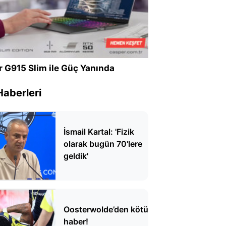
r G915 Slim ile Güç Yanında
Haberleri
İsmail Kartal: 'Fizik
olarak bugün 70'lere
geldik'
Oosterwolde’den kötü
haber!