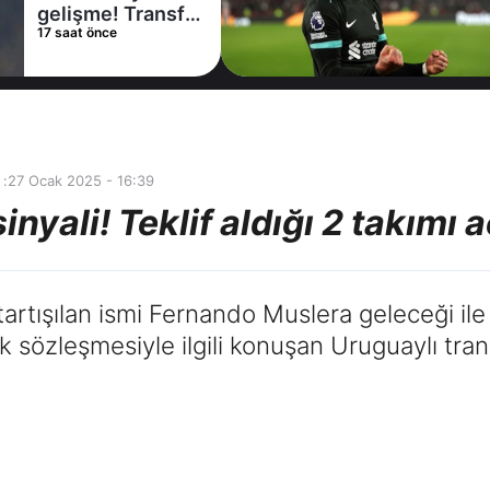
kiralama
21 saat önce
konusunda Al
Hilal ile anlaştı!
Adım adım Nunez
 :
27 Ocak 2025 - 16:39
nyali! Teklif aldığı 2 takımı a
artışılan ismi Fernando Muslera geleceği ile i
özleşmesiyle ilgili konuşan Uruguaylı transfe