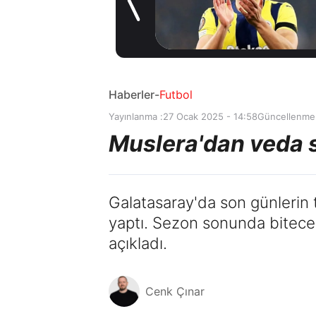
gelişme! Transfer
17 saat önce
iptal oldu
Haberler
-
Futbol
Yayınlanma :
27 Ocak 2025 - 14:58
Güncellenme
Muslera'dan veda si
Galatasaray'da son günlerin t
yaptı. Sezon sonunda bitecek s
açıkladı.
Cenk Çınar