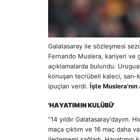
Galatasaray ile sözleşmesi se
Fernando Muslera, kariyeri ve 
açıklamalarda bulundu. Urugu
konuşan tecrübeli kaleci, sarı-k
ipuçları verdi.
İşte Muslera'nın 
'HAYATIMIN KULÜBÜ'
"14 yıldır Galatasaray'dayım. H
maça çıktım ve 16 maç daha var
ilerlememi sağladı. Hayatımın k