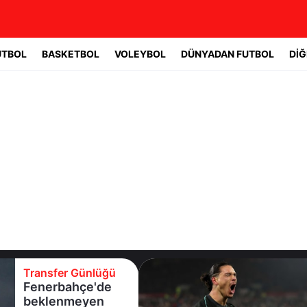
UTBOL
BASKETBOL
VOLEYBOL
DÜNYADAN FUTBOL
DİĞ
Transfer Günlüğü
Beşiktaş
Uruguaylı forveti