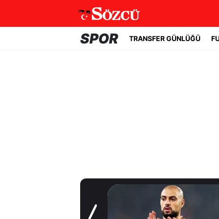
SPOR
TRANSFER GÜNLÜĞÜ
F
Transfer Günlüğü
Fenerbahçe'de
beklenmeyen