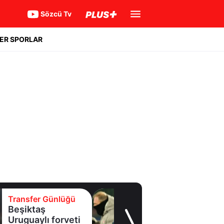
Sözcü Tv
ER SPORLAR
Transfer Günlüğü
Batrakov’da ikinci
raunt