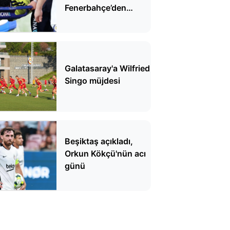
Fenerbahçe’den
açıklama geldi
Galatasaray'a Wilfried
Singo müjdesi
Beşiktaş açıkladı,
Orkun Kökçü'nün acı
günü