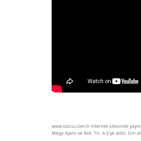
www.sozcu.com.tr internet sitesinde yayınla
Mega Ajans ve Rek. Tic. A.Ş'ye aittir. İzin