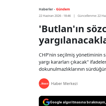
Haberler -
Gündem
22 Haziran 2026 - 18:46
Güncellenme:
22 Haz
'Butlan'ın söz
yargılanacakl
CHP'nin seçilmiş yönetiminin sö
yargı kararları çıkacak" ifadele
dokunulmazlıklarının sürdüğünü
Haber Merkezi
Google algoritmasına bırakmayın, 