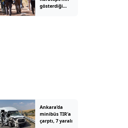
gösterdiği
yerdeki arama
sonuçları
açıklandı
Ankara’da
minibüs TIR'a
çarptı, 7 yaralı