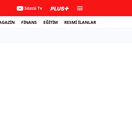
Sözcü Tv
AGAZİN
FİNANS
EĞİTİM
RESMİ İLANLAR