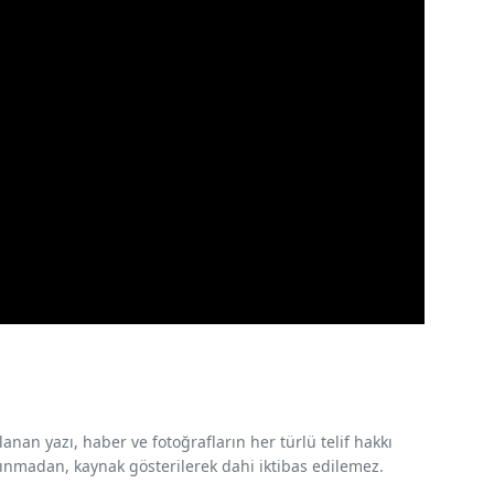
nan yazı, haber ve fotoğrafların her türlü telif hakkı
 alınmadan, kaynak gösterilerek dahi iktibas edilemez.