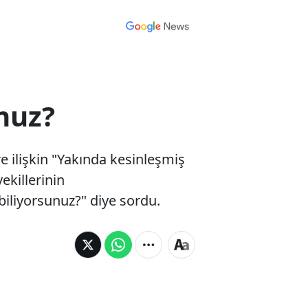
nuz?
e ilişkin "Yakında kesinleşmiş
ekillerinin
biliyorsunuz?" diye sordu.