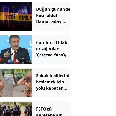
Düğün gününde
katil oldu!
Damat adayı
dünyaevi yerine
cezaevine girdi
Cumhur İttifakı
ortağından
‘Çerçeve Yasa’ya
tepki
Sokak kedilerini
beslemek için
yolu kapatan
kadın pskiyatr
kliniğine
yatırıldı
FETÖ’cü
Karatepe’nin