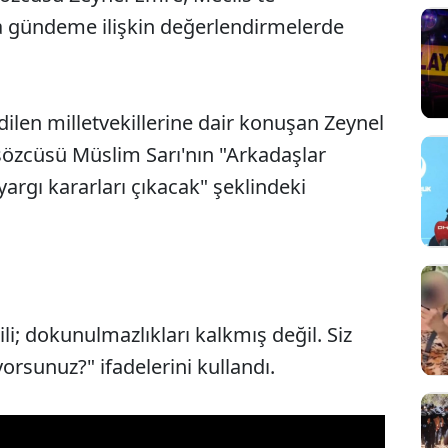
da gündeme ilişkin değerlendirmelerde
edilen milletvekillerine dair konuşan Zeynel
sözcüsü Müslim Sarı'nın "Arkadaşlar
argı kararları çıkacak" şeklindeki
li; dokunulmazlıkları kalkmış değil. Siz
Sesi Aç
orsunuz?" ifadelerini kullandı.