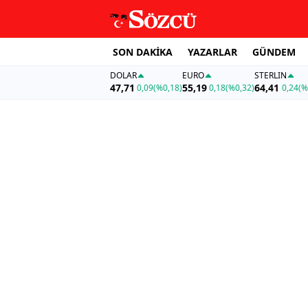
SON DAKİKA
YAZARLAR
GÜNDEM
DOLAR
EURO
STERLIN
47,71
55,19
64,41
0,09
(%0,18)
0,18
(%0,32)
0,24
(%