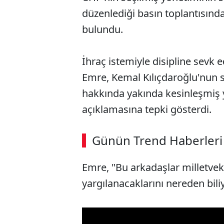
düzenlediği basın toplantısın
bulundu.
İhraç istemiyle disipline sevk 
Emre, Kemal Kılıçdaroğlu'nun 
hakkında yakında kesinleşmiş y
açıklamasına tepki gösterdi.
ABERİ OKU
➜
Günün Trend Haberleri
00:02
/ 08:06
Emre, "Bu arkadaşlar milletveki
yargılanacaklarını nereden biliy