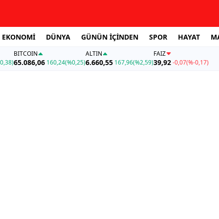
EKONOMİ
DÜNYA
GÜNÜN İÇİNDEN
SPOR
HAYAT
M
BITCOIN
ALTIN
FAİZ
65.086,06
6.660,55
39,92
0,38)
160,24
(%0,25)
167,96
(%2,59)
-0,07
(%-0,17)