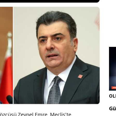
yönetiminin sözcüsü Zeynel Emre, disipline sevk
lişkin "Yakında kesinleşmiş yargı kararları çıkacak"
an Müslim Sarı'ya tepki gösterdi. Milletvekillerinin
ının sürdüğünü belirten Emre, "Siz
ı nereden biliyorsunuz?" diye sordu.
OLE
Gü
sözcüsü Zeynel Emre, Meclis'te