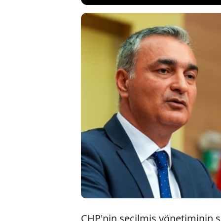
CHP'nin seçilmiş 
edilen vekillere i
ifadelerini kullan
dokunulmazlıklar
yargılanacakların
CHP'nin seçilmiş yönetiminin 