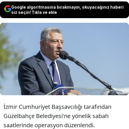
Google algoritmasına bırakmayın, okuyacağınız haberi
siz seçin! Tıkla ve ekle
İzmir'de Güzelbahçe Belediyesi'ne yönelik
düzenlenen operasyon kapsamında
gözaltına alınan Güzelbahçe Belediye
Başkanı Mustafa Günay tutuklandı.
İzmir Cumhuriyet Başsavcılığı tarafından
Güzelbahçe Belediyesi'ne yönelik sabah
saatlerinde operasyon düzenlendi.