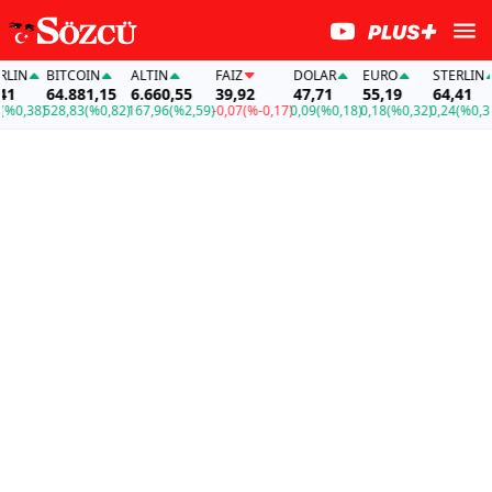
LIN
BITCOIN
ALTIN
FAİZ
DOLAR
EURO
STERLIN
1
64.881,15
6.660,55
39,92
47,71
55,19
64,41
0,38)
528,83
(%0,82)
167,96
(%2,59)
-0,07
(%-0,17)
0,09
(%0,18)
0,18
(%0,32)
0,24
(%0,38)