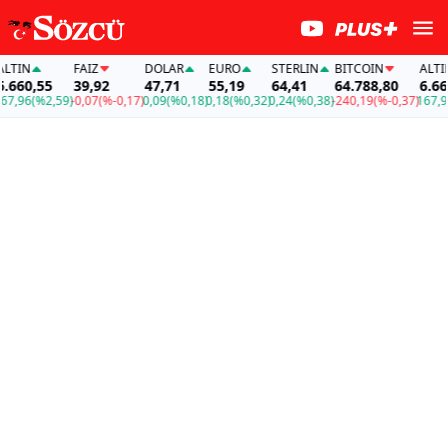
FAİZ
DOLAR
EURO
STERLIN
BITCOIN
ALTIN
,55
39,92
47,71
55,19
64,41
64.788,80
6.660,55
(%2,59)
-0,07
(%-0,17)
0,09
(%0,18)
0,18
(%0,32)
0,24
(%0,38)
-240,19
(%-0,37)
167,96
(%2,