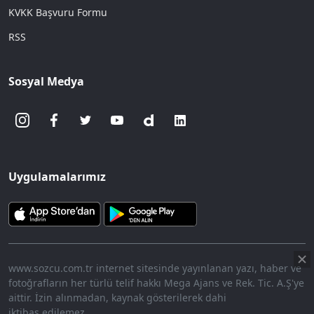
KVKK Başvuru Formu
RSS
Sosyal Medya
Uygulamalarımız
www.sozcu.com.tr internet sitesinde yayınlanan yazı, haber ve
fotoğrafların her türlü telif hakkı Mega Ajans ve Rek. Tic. A.Ş'ye
aittir. İzin alınmadan, kaynak gösterilerek dahi
iktibas edilemez.