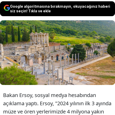
Google algoritmasına bırakmayın, okuyacağınız haberi
siz seçin! Tıkla ve ekle
Kültür ve Turizm Bakanı Mehmet Nuri
Ersoy, 2024 yılının ilk 3 ayında müze ve
ören yerlerinde 4 milyona yakın ziyaretçi
ağırladıklarını açıkladı.
Bakan Ersoy, sosyal medya hesabından
açıklama yaptı. Ersoy, "2024 yılının ilk 3 ayında
müze ve ören yerlerimizde 4 milyona yakın