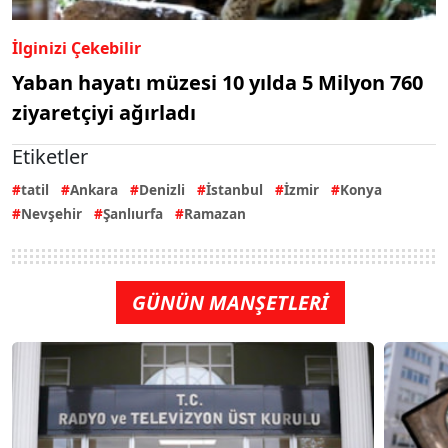
İlginizi Çekebilir
Yaban hayatı müzesi 10 yılda 5 Milyon 760
ziyaretçiyi ağırladı
Etiketler
tatil
Ankara
Denizli
İstanbul
İzmir
Konya
Nevşehir
Şanlıurfa
Ramazan
GÜNÜN MANŞETLERİ