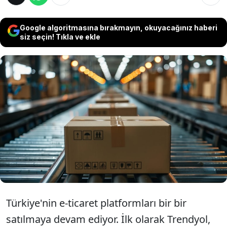
Google algoritmasına bırakmayın, okuyacağınız haberi
siz seçin! Tıkla ve ekle
e-ticaret platformlarında satılmalar devam
ediyor. Online e-ticaret pazaryeri n11 resmen
Birleşik Arap Emirlikleri merkezli DMSF
Holding'in oldu. bu satılmayla beraber
Türkiye'de yerli e-ticaret platformu kalmadı.
Türkiye'nin e-ticaret platformları bir bir
satılmaya devam ediyor. İlk olarak Trendyol,