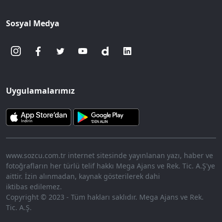
Sosyal Medya
Uygulamalarımız
www.sozcu.com.tr internet sitesinde yayınlanan yazı, haber ve
fotoğrafların her türlü telif hakkı Mega Ajans ve Rek. Tic. A.Ş'ye
aittir. İzin alınmadan, kaynak gösterilerek dahi
iktibas edilemez.
Copyright © 2023 - Tüm hakları saklıdır. Mega Ajans ve Rek.
Tic. A.Ş.