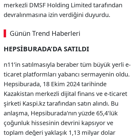
merkezli DMSF Holding Limited tarafından
devralınmasına izin verdiğini duyurdu.
Günün Trend Haberleri
00:02
/ 08:15
HEPSİBURADA'DA SATILDI
Sesi Aç
n11’in satılmasıyla beraber tüm büyük yerli e-
ticaret platformları yabancı sermayenin oldu.
Hepsiburada, 18 Ekim 2024 tarihinde
Kazakistan merkezli dijital finans ve e-ticaret
şirketi Kaspi.kz tarafından satın alındı. Bu
anlaşma, Hepsiburada'nın yüzde 65,4'lük
çoğunluk hissesinin devrini kapsıyor ve
toplam değeri yaklaşık 1,13 milyar dolar