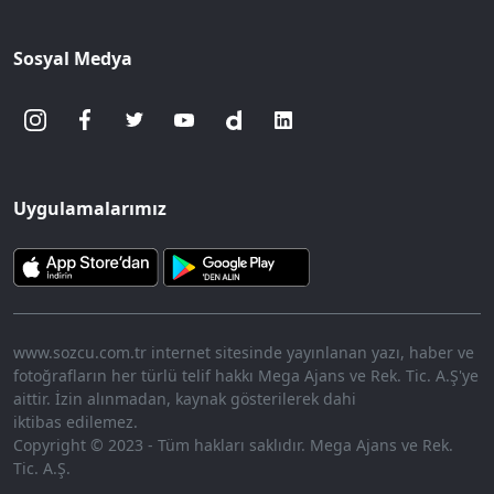
Sosyal Medya
Uygulamalarımız
www.sozcu.com.tr internet sitesinde yayınlanan yazı, haber ve
fotoğrafların her türlü telif hakkı Mega Ajans ve Rek. Tic. A.Ş'ye
aittir. İzin alınmadan, kaynak gösterilerek dahi
iktibas edilemez.
Copyright © 2023 - Tüm hakları saklıdır. Mega Ajans ve Rek.
Tic. A.Ş.