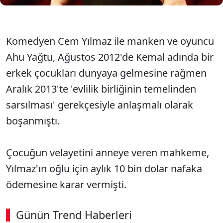
Komedyen Cem Yılmaz ile manken ve oyuncu
Ahu Yağtu, Ağustos 2012'de Kemal adında bir
erkek çocukları dünyaya gelmesine rağmen
Aralık 2013'te 'evlilik birliğinin temelinden
sarsılması' gerekçesiyle anlaşmalı olarak
boşanmıştı.
Çocuğun velayetini anneye veren mahkeme,
Yılmaz'ın oğlu için aylık 10 bin dolar nafaka
ödemesine karar vermişti.
Günün Trend Haberleri
00:02
/ 09:15