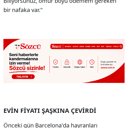
Biliyorsunuz, ömür boyu ödemem gereken
bir nafaka var."
EVİN FİYATI ŞAŞKINA ÇEVİRDİ
Önceki gün Barcelona'da hayranları