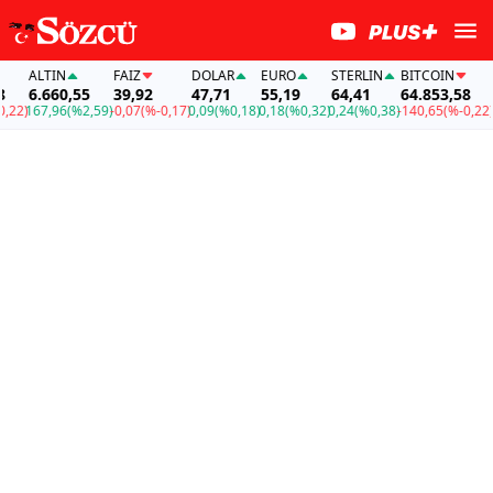
ALTIN
FAİZ
DOLAR
EURO
STERLIN
BITCOIN
ALT
6.660,55
39,92
47,71
55,19
64,41
64.853,58
6.6
)
167,96
(%2,59)
-0,07
(%-0,17)
0,09
(%0,18)
0,18
(%0,32)
0,24
(%0,38)
-140,65
(%-0,22)
167,