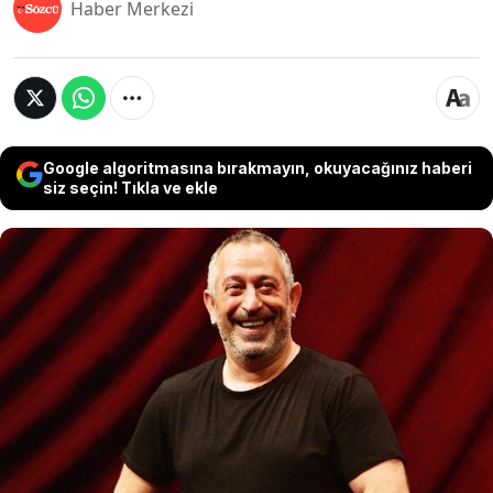
Haber Merkezi
Google algoritmasına bırakmayın, okuyacağınız haberi
siz seçin! Tıkla ve ekle
2012 yılınca oyuncu ve manken Ahu Yağtu ile
dünya evine giren komedyen Cem Yılmaz, 2013
yılında tek celsede boşanmıştı. Uzun süredir
nafaka krizi yaşayan ikiliden Yılmaz'ın
Barcelona'dan ev satın aldığı iddia edildi.
Fiyatını duyanlar inanamadı.