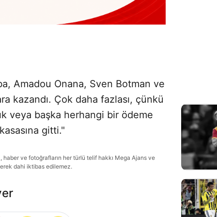
léba, Amadou Onana, Sven Botman ve
ara kazandı. Çok daha fazlası, çünkü
lık veya başka herhangi bir ödeme
asasına gitti."
haber ve fotoğrafların her türlü telif hakkı Mega Ajans ve
lerek dahi iktibas edilemez.
ver