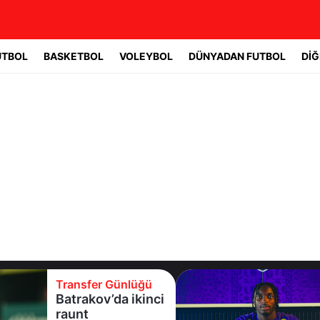
UTBOL
BASKETBOL
VOLEYBOL
DÜNYADAN FUTBOL
DİĞ
Transfer Günlüğü
Batrakov’da ikinci
raunt