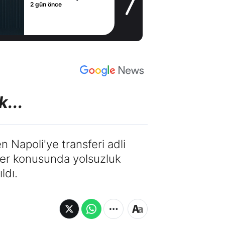
2 gün önce
...
n Napoli'ye transferi adli
meler konusunda yolsuzluk
ldı.