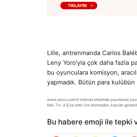
Lille, antrenmanda Carlos Ba
Leny Yoro'yla çok daha fazla p
bu oyunculara komisyon, aracı
yapmadık. Bütün para kulübün k
www.sozcu.com.tr internet sitesinde yayınlanan yazı, 
Rek. Tic. A.Ş'ye aittir. İzin alınmadan, kaynak gösteri
Bu habere emoji ile tepki 