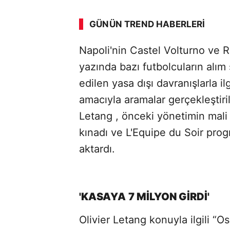
GÜNÜN TREND HABERLERI
Napoli'nin Castel Volturno ve 
yazında bazı futbolcuların alım 
edilen yasa dışı davranışlarla il
amacıyla aramalar gerçekleştirilm
Letang , önceki yönetimin mali
kınadı ve L'Equipe du Soir prog
aktardı.
'KASAYA 7 MİLYON GİRDİ'
Olivier Letang konuyla ilgili “O