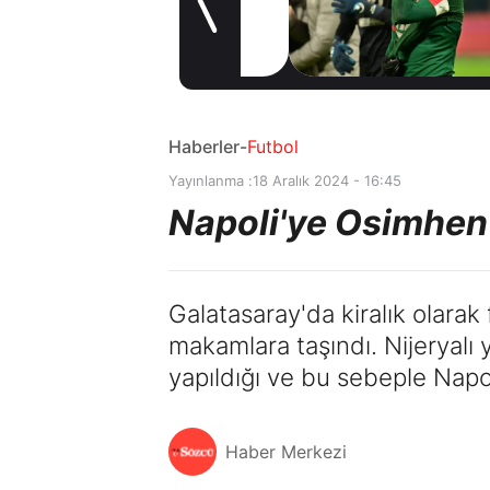
kiralama
2 gün önce
konusunda Al
Hilal ile anlaştı!
Adım adım Nunez
Haberler
-
Futbol
Yayınlanma :
18 Aralık 2024 - 16:45
Napoli'ye Osimhen 
Galatasaray'da kiralık olarak
makamlara taşındı. Nijeryalı 
yapıldığı ve bu sebeple Napol
Haber Merkezi