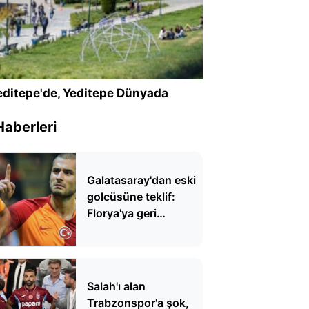
ditepe'de, Yeditepe Dünyada
Haberleri
Galatasaray'dan eski
golcüsüne teklif:
Florya'ya geri
dönüyor
Salah'ı alan
Trabzonspor'a şok,