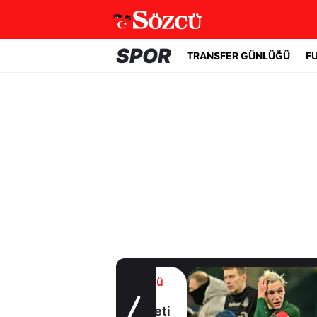
SPOR
TRANSFER GÜNLÜĞÜ
F
Transfer Günlüğü
Beşiktaş
Uruguaylı forveti