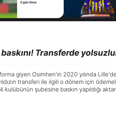
2 gün önce
baskını! Transferde yolsuzluk
 forma giyen Osimhen'in 2020 yılında Lille'de
yıldızın transferi ile ilgili o dönem için öde
i kulübünün şubesine baskın yapıldığı aktarı