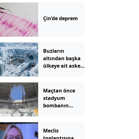
Çin’de deprem
Buzların
altından başka
ülkeye ait askeri
üs çıktı
Maçtan önce
stadyum
bombanın
hedefi oldu: Ölü
ve yaralılar var
Meclis
toplantısına