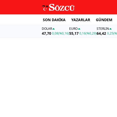
SON DAKİKA
YAZARLAR
GÜNDEM
DOLAR
EURO
STERLIN
47,70
55,17
64,42
0,08
(%0,16)
0,16
(%0,29)
0,25
(%