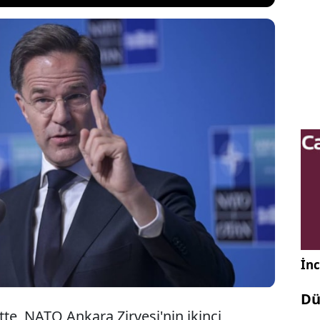
kreteri Mark Rutte, Ankara Zirvesi kapsamında
alarda ittifakın savunma bütçelerinin artırılması
rgularken, İran’ın nükleer silaha sahip olmaması ve
nın tamamen açık kalması gerektiğini ifade etti.
İnc
Dü
e, NATO Ankara Zirvesi'nin ikinci