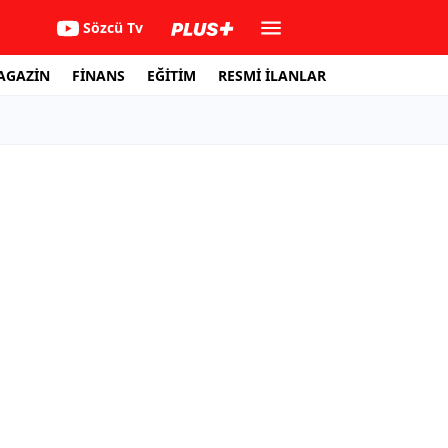
Sözcü Tv
AGAZİN
FİNANS
EĞİTİM
RESMİ İLANLAR