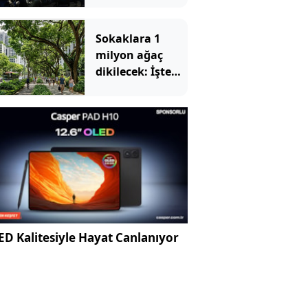
milyon dolarlık
teleferik
Sokaklara 1
bomboş kaldı
milyon ağaç
dikilecek: İşte
nedeni
D Kalitesiyle Hayat Canlanıyor