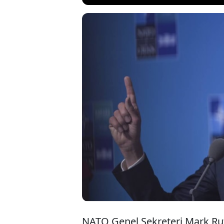
NATO Genel Se
yaptığı açıklam
gerektiğini vu
Hürmüz Boğazı’
NATO Genel Sekreteri Mark Rutt