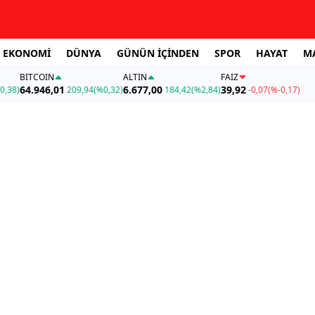
EKONOMİ
DÜNYA
GÜNÜN İÇİNDEN
SPOR
HAYAT
M
BITCOIN
ALTIN
FAİZ
64.946,01
6.677,00
39,92
0,38)
209,94
(%0,32)
184,42
(%2,84)
-0,07
(%-0,17)