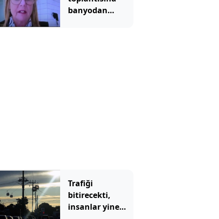
banyodan
bağlanınca rezil
oldu: Arkadaki
meçhul gölge
kim?
Trafiği
bitirecekti,
insanlar yine
trafiği seçti: 170