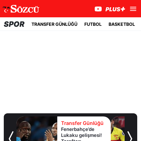
SPOR
TRANSFER GÜNLÜĞÜ
FUTBOL
BASKETBOL
lüğü
Transfer Günlüğü
Yarın tüm gözler
esi!
İzmir'de olacak!