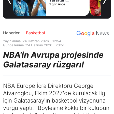
Salah oynayacak
2 gün önce
an
mı?
Haberler
-
Basketbol
Yayınlanma :
24 Haziran 2026 - 12:54
Güncellenme :
24 Haziran 2026 - 23:51
NBA'in Avrupa projesinde
Galatasaray rüzgarı!
NBA Europe İcra Direktörü George
Aivazoglou, Ekim 2027'de kurulacak lig
için Galatasaray'ın basketbol vizyonuna
vurgu yaptı: "Böylesine köklü bir kulübün