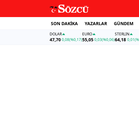
SON DAKİKA
YAZARLAR
GÜNDEM
DOLAR
EURO
STERLIN
47,70
55,05
64,18
0,08
(%0,17)
0,03
(%0,06)
0,01
(%