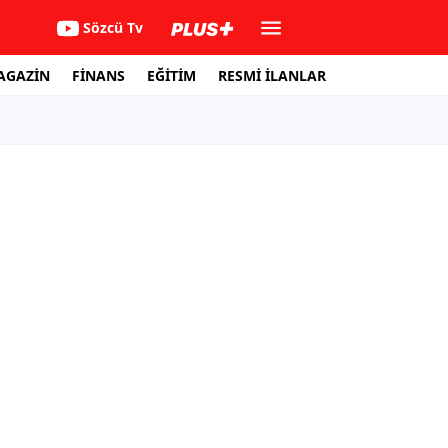
Sözcü Tv
AGAZİN
FİNANS
EĞİTİM
RESMİ İLANLAR