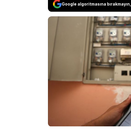
Google algoritmasına bırakmayın, 
Fransa Merkezli Ekol
şebekesi işletmecisi 
tüketim oranları açı
sarfiyatının yaklaşı
aletlerinin tüketim 
yöntemleri sıralandı