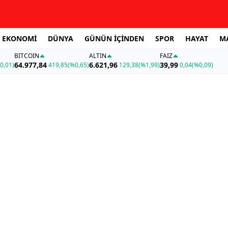
EKONOMİ
DÜNYA
GÜNÜN İÇİNDEN
SPOR
HAYAT
M
BITCOIN
ALTIN
FAİZ
64.977,84
6.621,96
39,99
0,01)
419,85
(%0,65)
129,38
(%1,99)
0,04
(%0,09)