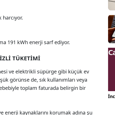
k harcıyor.
ama 191 kWh enerji sarf ediyor.
İZLİ TÜKETİMİ
inesi ve elektrikli süpürge gibi küçük ev
düşük görünse de, sık kullanımları veya
ebebiyle toplam faturada belirgin bir
İnc
ve enerji kaynaklarını korumak adına şu