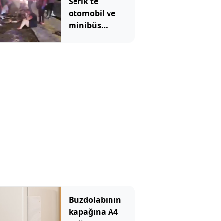
Serik'te
otomobil ve
minibüs
çarpıştı: 8'i
turist 10 yaralı
Buzdolabının
kapağına A4