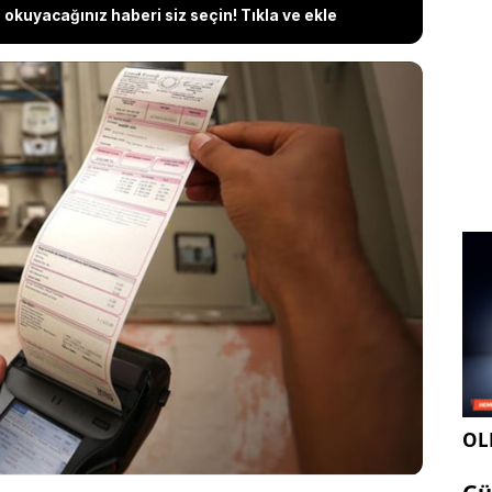
okuyacağınız haberi siz seçin! Tıkla ve ekle
ojik Geçiş Ajansı (ADEME) ve Fransız elektrik
RTE verilerine göre, ev aletlerinin yıllık enerji
klandı. Raporda, hanelerin yıllık toplam elektrik
k yüzde 25’ini tek başına oluşturan cihaz ile diğer ev
miktarları ve enerji tasarrufu sağlayan kullanım
.
OLE