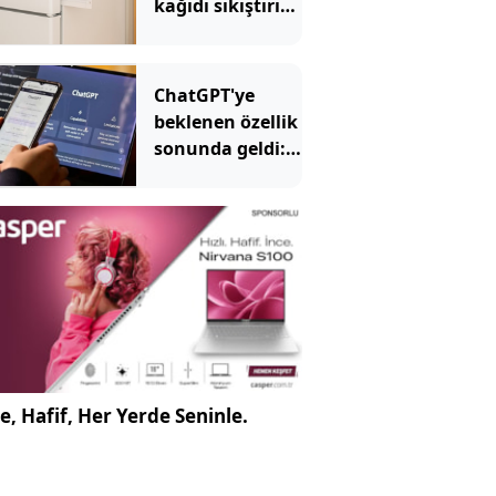
kağıdı sıkıştırın
uyarısı yapıldı
ChatGPT'ye
beklenen özellik
sonunda geldi:
Artık böyle
kullanılacak
e, Hafif, Her Yerde Seninle.