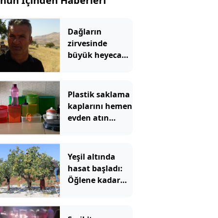
nün İçinden Haberleri
Dağların
zirvesinde
büyük heyecan
başladı: 10 gün
kaldı rekor
bekleniyor
Plastik saklama
kaplarını hemen
evden atın
çağrısı yapıldı
Yeşil altında
hasat başladı:
Öğlene kadar
toplanıyor çiftçi
bayram ediyor