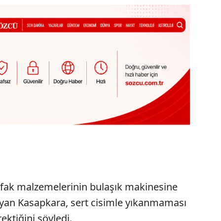
utfak malzemelerinin bulaşık makinesine
ayan Kasapkara, sert cisimle yıkanmaması
ektiğini söyledi.