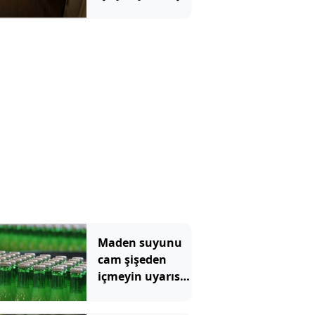
Maden suyunu
cam şişeden
içmeyin uyarısı
yapıldı