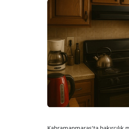
54 yıl 
sürdür
bakırın
belirtti
Kahramanmaraş'ta bakırcılık 