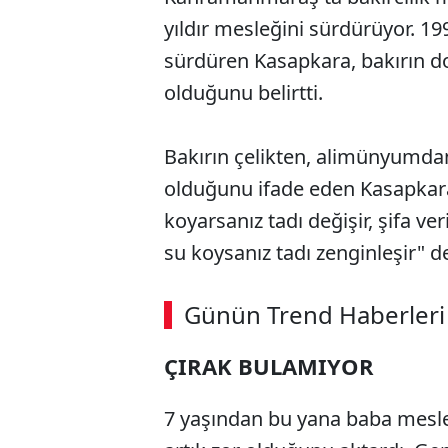
yıldır mesleğini sürdürüyor. 19
sürdüren Kasapkara, bakırın do
olduğunu belirtti.
Bakırın çelikten, alimünyumdan
olduğunu ifade eden Kasapkara,
koyarsanız tadı değişir, şifa ver
su koysanız tadı zenginleşir" d
ABERİ OKU
➜
Günün Trend Haberleri
ÇIRAK BULAMIYOR
SÖZCÜ SON DAKİKA
7 yaşından bu yana baba mesle