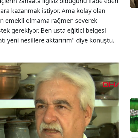
çlerin zanaata ilgisiz olduğunu ifade eden
ara kazanmak istiyor. Ama kolay olan
Ben emekli olmama rağmen severek
ek gerekiyor. Ben usta eğitici belgesi
atı yeni nesillere aktarırım" diye konuştu.