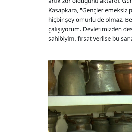
artık zor olduğunu aktardı. Gen
Kasapkara, "Gençler emeksiz p
hiçbir şey ömürlü de olmaz. 
çalışıyorum. Devletimizden dest
sahibiyim, fırsat verilse bu san