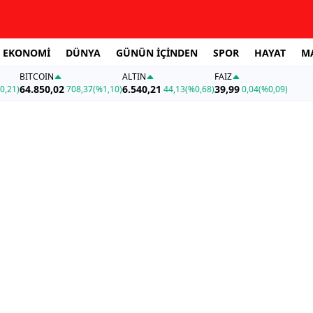
EKONOMİ
DÜNYA
GÜNÜN İÇİNDEN
SPOR
HAYAT
M
BITCOIN
ALTIN
FAİZ
64.850,02
6.540,21
39,99
0,21)
708,37
(%1,10)
44,13
(%0,68)
0,04
(%0,09)