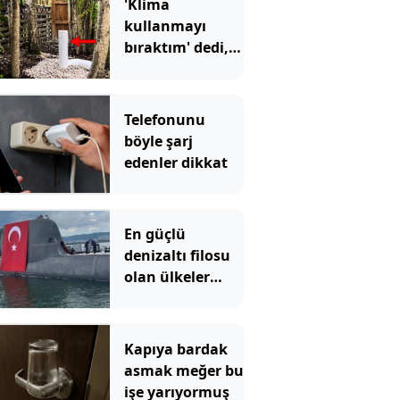
'Klima
kullanmayı
bıraktım' dedi,
evin altına bunu
kurdu: Elektrik
faturası
Telefonunu
ödemiyor
böyle şarj
edenler dikkat
En güçlü
denizaltı filosu
olan ülkeler
açıklandı: İşte
Türkiye'nin
sıralaması
Kapıya bardak
asmak meğer bu
işe yarıyormuş