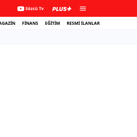
Sözcü Tv
AGAZİN
FİNANS
EĞİTİM
RESMİ İLANLAR