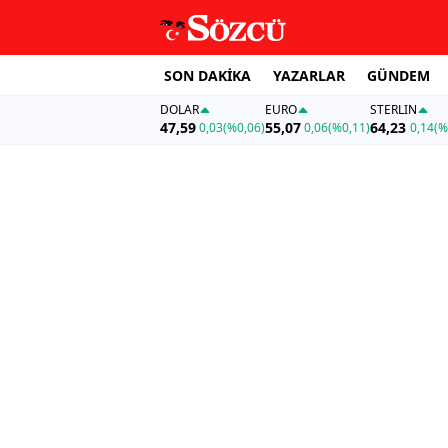
SON DAKİKA
YAZARLAR
GÜNDEM
DOLAR
EURO
STERLIN
47,59
55,07
64,23
0,03
(%0,06)
0,06
(%0,11)
0,14
(%