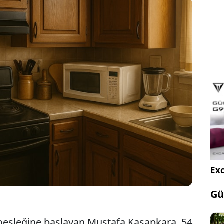
önce başladığı bakırcılık mesleğini şimdi Antalya'da
en Mustafa Kasapkara, doğru kullanıldığında
 sağlık açısından sağlıklı bir metal olduğunu
.
Exc
Gü
mesleğine başlayan Mustafa Kasapkara, 54