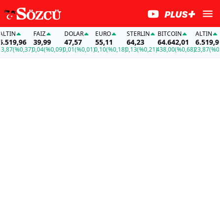
IN
FAİZ
DOLAR
EURO
STERLIN
BITCOIN
ALTIN
19,96
39,99
47,57
55,11
64,23
64.642,01
6.519,96
7
(%0,37)
0,04
(%0,09)
0,01
(%0,01)
0,10
(%0,18)
0,13
(%0,21)
438,00
(%0,68)
23,87
(%0,37