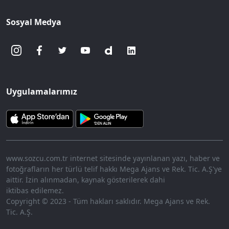
Sosyal Medya
Uygulamalarımız
www.sozcu.com.tr internet sitesinde yayınlanan yazı, haber ve
fotoğrafların her türlü telif hakkı Mega Ajans ve Rek. Tic. A.Ş'ye
aittir. İzin alınmadan, kaynak gösterilerek dahi
iktibas edilemez.
Copyright © 2023 - Tüm hakları saklıdır. Mega Ajans ve Rek.
Tic. A.Ş.