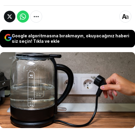
Google algoritmasına bırakmayın, okuyacağınız haberi
siz seçin! Tıkla ve ekle
Günlük alışkanlık gibi görünen bu küçük detay,
uzun vadede sağlığınızı etkileyebilir. Uzmanlar,
su ısıtıcısında beklemiş suyun yeniden
kaynatılmasının düşündüğünüzden daha fazla
risk barındırabileceği konusunda uyarıyor. İşte
tüm detaylar...