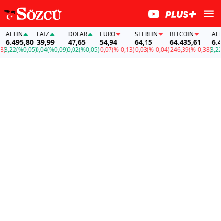
LTIN
FAİZ
DOLAR
EURO
STERLIN
BITCOIN
ALTIN
.495,80
39,99
47,65
54,94
64,15
64.435,61
6.495
,22
(%0,05)
0,04
(%0,09)
0,02
(%0,05)
-0,07
(%-0,13)
-0,03
(%-0,04)
-246,39
(%-0,38)
3,22
(%