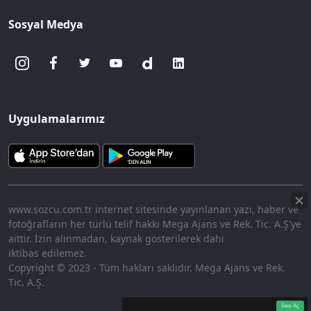
Sosyal Medya
Uygulamalarımız
www.sozcu.com.tr internet sitesinde yayınlanan yazı, haber ve
fotoğrafların her türlü telif hakkı Mega Ajans ve Rek. Tic. A.Ş'ye
aittir. İzin alınmadan, kaynak gösterilerek dahi
iktibas edilemez.
Copyright © 2023 - Tüm hakları saklıdır. Mega Ajans ve Rek.
Tic. A.Ş.
360p
Loaded
:
Sesi
9.77%
Aç
Sesi Aç