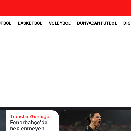
UTBOL
BASKETBOL
VOLEYBOL
DÜNYADAN FUTBOL
DİĞ
Transfer Günlüğü
Fenerbahçe'de
beklenmeyen