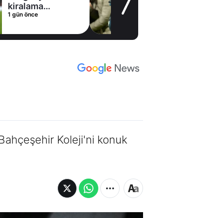
kiralama
1 gün önce
konusunda Al
Hilal ile anlaştı!
Adım adım Nunez
 Bahçeşehir Koleji'ni konuk