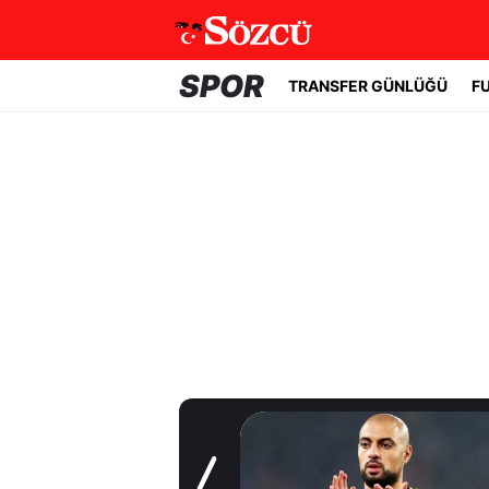
SPOR
TRANSFER GÜNLÜĞÜ
F
Transfer Günlüğü
Trabzonspor
Salah'a kavuştu!