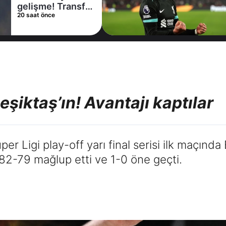
gelişme! Transfer
20 saat önce
iptal oldu
şiktaş’ın! Avantajı kaptılar
er Ligi play-off yarı final serisi ilk maçında
 82-79 mağlup etti ve 1-0 öne geçti.