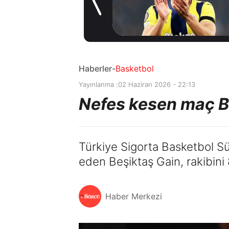
Coşkulu
19 saat önce
karşılama
Haberler
-
Basketbol
Yayınlanma :
02 Haziran 2026 - 22:13
Nefes kesen maç Be
Türkiye Sigorta Basketbol Süp
eden Beşiktaş Gain, rakibini
Haber Merkezi