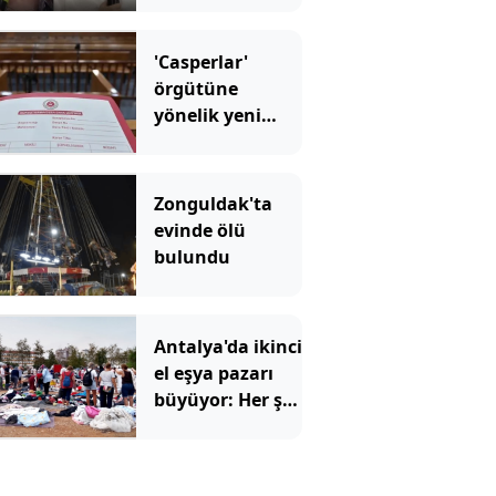
'Casperlar'
örgütüne
yönelik yeni
dava
Zonguldak'ta
evinde ölü
bulundu
Antalya'da ikinci
el eşya pazarı
büyüyor: Her şey
ucuza satılıyor