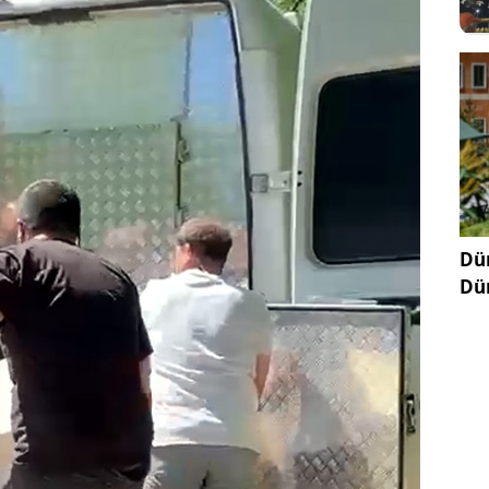
Dün
Dü