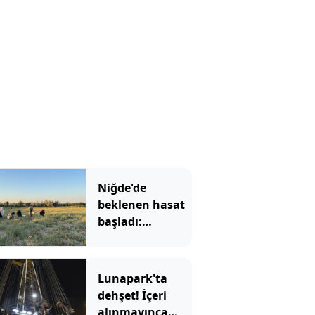
Niğde'de
beklenen hasat
başladı:
Kadınların yeni
gelir kapısı oldu
Lunapark'ta
dehşet! İçeri
alınmayınca