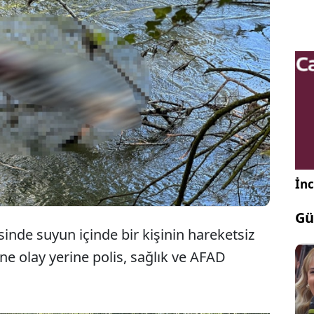
Edirne'de Tunca Nehri'nde aynı gün içerisinde iki
erkek cesedi daha bulundu. Olayla ilgili
soruşturma başlatıldı.
İnc
Gü
inde suyun içinde bir kişinin hareketsiz
ine olay yerine polis, sağlık ve AFAD