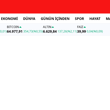
EKONOMİ
DÜNYA
GÜNÜN İÇİNDEN
SPOR
HAYAT
M
BITCOIN
ALTIN
FAİZ
64.977,91
6.629,84
39,99
0,01)
354,73
(%0,55)
137,26
(%2,11)
0,04
(%0,09)