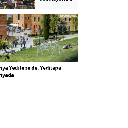
kurşun
yağdırdılar!
ya Yeditepe'de, Yeditepe
nyada