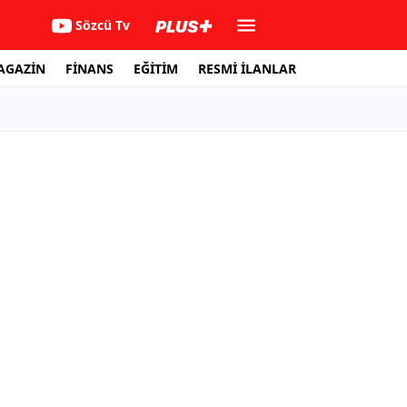
Sözcü Tv
AGAZİN
FİNANS
EĞİTİM
RESMİ İLANLAR