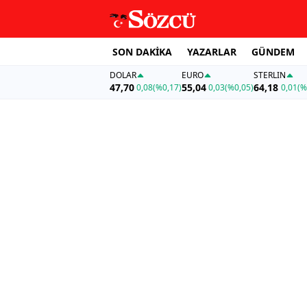
SON DAKİKA
YAZARLAR
GÜNDEM
DOLAR
EURO
STERLIN
47,70
55,04
64,18
0,08
(%0,17)
0,03
(%0,05)
0,01
(%