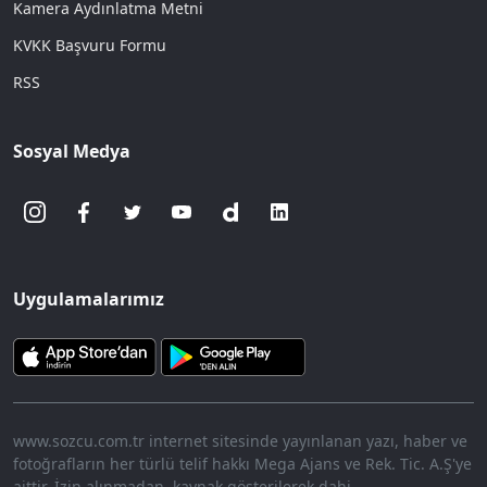
Kamera Aydınlatma Metni
KVKK Başvuru Formu
RSS
Sosyal Medya
Uygulamalarımız
www.sozcu.com.tr internet sitesinde yayınlanan yazı, haber ve
fotoğrafların her türlü telif hakkı Mega Ajans ve Rek. Tic. A.Ş'ye
aittir. İzin alınmadan, kaynak gösterilerek dahi