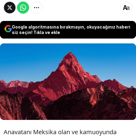
Google algoritmasına bırakmayın, okuyacağınız haberi
siz seçin! Tıkla ve ekle
Meksika kökenli bir sukulent türü olan Sedum
rubrotinctum, zorlu çevre koşullarına yüksek
uyum yeteneği ve güneş ışığına bağlı olarak
yeşilden kırmızıya dönen yaprak yapısıyla
botanik ve peyzaj dünyasında inceleniyor.
Anavatanı Meksika olan ve kamuoyunda