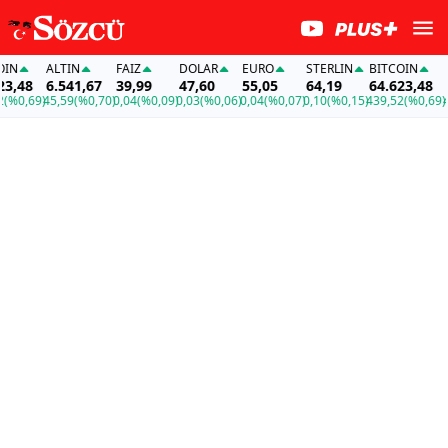
N
ALTIN
FAİZ
DOLAR
EURO
STERLIN
BITCOIN
AL
,48
6.541,67
39,99
47,60
55,05
64,19
64.623,48
6.
0,69)
45,59
(%0,70)
0,04
(%0,09)
0,03
(%0,06)
0,04
(%0,07)
0,10
(%0,15)
439,52
(%0,69)
45,