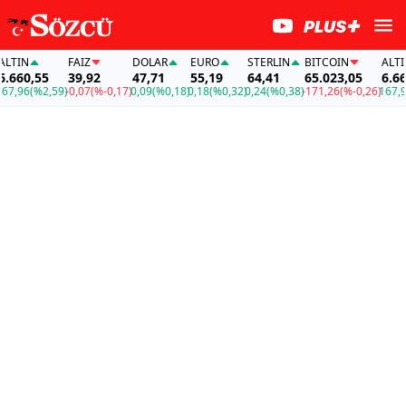
IN
FAİZ
DOLAR
EURO
STERLIN
BITCOIN
ALTIN
60,55
39,92
47,71
55,19
64,41
65.023,05
6.660,5
96
(%2,59)
-0,07
(%-0,17)
0,09
(%0,18)
0,18
(%0,32)
0,24
(%0,38)
-171,26
(%-0,26)
167,96
(%