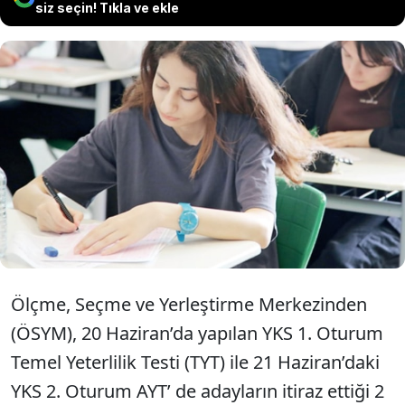
siz seçin! Tıkla ve ekle
Adayların itirazı üzerine inceleme yapan
ÖSYM, hatalı soru nedeniyle 20’nci soruyu
iptal etti. Matematik testinde ise bir
sorunun doğru cevabı ‘A’ şıkkı olarak
açıklandı.
Ölçme, Seçme ve Yerleştirme Merkezinden
(ÖSYM), 20 Haziran’da yapılan YKS 1. Oturum
Temel Yeterlilik Testi (TYT) ile 21 Haziran’daki
YKS 2. Oturum AYT’ de adayların itiraz ettiği 2