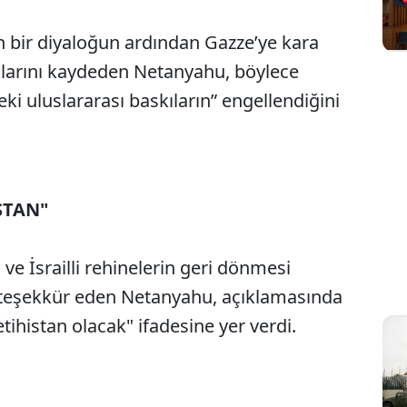
n bir diyaloğun ardından Gazze’ye kara
ıklarını kaydeden Netanyahu, böylece
i uluslararası baskıların” engellendiğini
STAN"
e İsrailli rehinelerin geri dönmesi
 teşekkür eden Netanyahu, açıklamasında
ihistan olacak" ifadesine yer verdi.