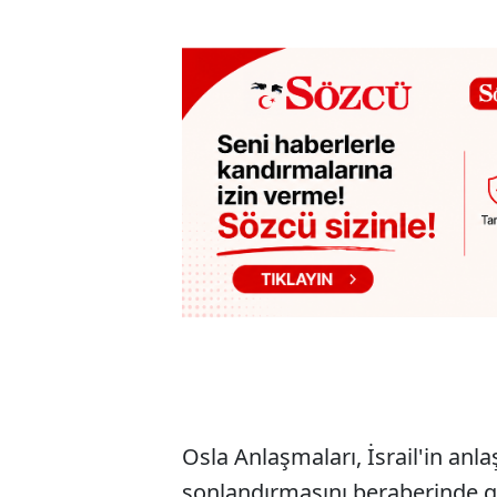
Osla Anlaşmaları, İsrail'in anl
sonlandırmasını beraberinde ge