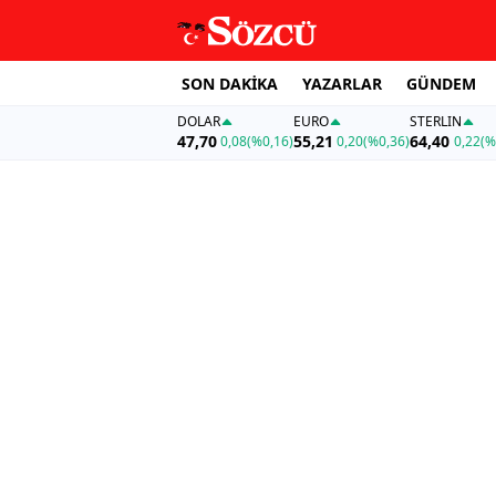
SON DAKİKA
YAZARLAR
GÜNDEM
DOLAR
EURO
STERLIN
47,70
55,21
64,40
0,08
(%0,16)
0,20
(%0,36)
0,22
(%