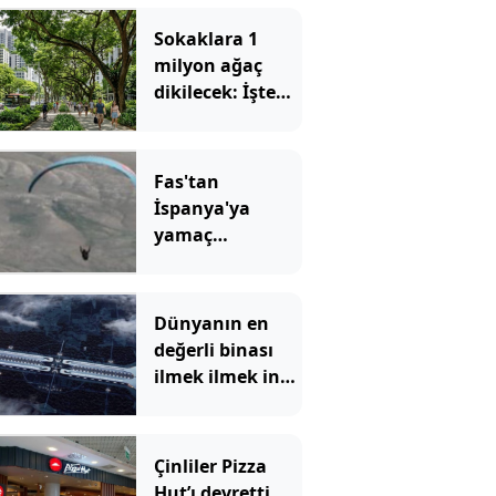
Sokaklara 1
milyon ağaç
dikilecek: İşte
nedeni
Fas'tan
İspanya'ya
yamaç
paraşütüyle
geçmeye kalkan
kaçak göçmen
Dünyanın en
öldü
değerli binası
ilmek ilmek inşa
ediliyor: Para
basacak
Çinliler Pizza
Hut’ı devretti