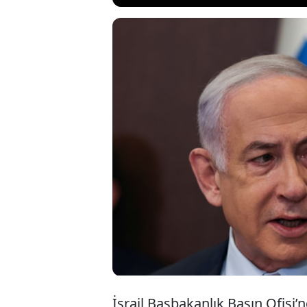
İsrail Başba
yaptığı gör
kadarki savu
tekrarlanmas
İsrail Başbakanlık Basın Ofisi’