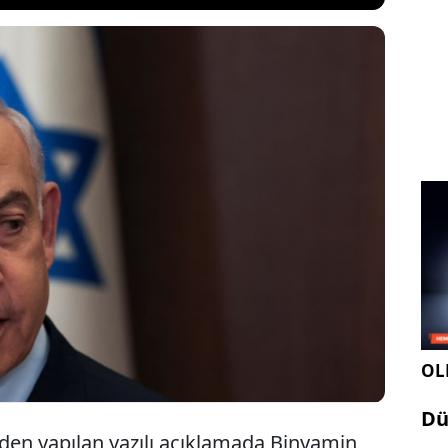
kanı Binyamin Netanyahu, ABD Başkanı Joe Biden ile
üşmenin ardından Washington yönetiminin bugüne
nduğunun aksine görüş belirtti ve “Aynı hatanın
ına izin vermeyeceğim” dedi.
OLE
Dü
nden yapılan yazılı açıklamada Binyamin