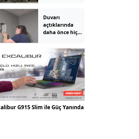
açtı: İspanya
sınırlarını
Duvarı
kapatan
açtıklarında
İtalya'ya
daha önce hiç
Pazartesi
görmedikleri bir
gününe kadar
şey gördüler
süre verdi
alibur G915 Slim ile Güç Yanında