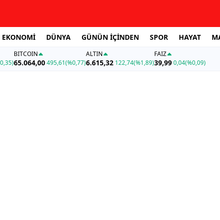
EKONOMİ
DÜNYA
GÜNÜN İÇİNDEN
SPOR
HAYAT
M
BITCOIN
ALTIN
FAİZ
65.064,00
6.615,32
39,99
0,35)
495,61
(%0,77)
122,74
(%1,89)
0,04
(%0,09)