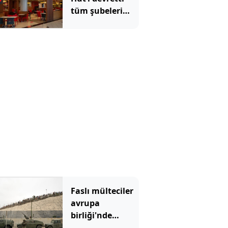
tüm şubeleri
değişecek
Faslı mülteciler
avrupa
birliği'nde
büyük çatlak