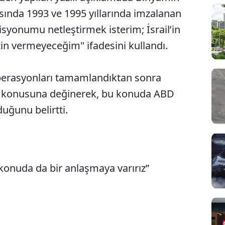
rasında 1993 ve 1995 yıllarında imzalanan
isyonumu netleştirmek isterim; İsrail’in
zin vermeyeceğim" ifadesini kullandı.
perasyonları tamamlandıktan sonra
ağı konusuna değinerek, bu konuda ABD
duğunu belirtti.
konuda da bir anlaşmaya varırız”