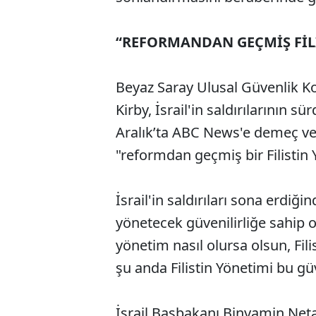
“REFORMANDAN GEÇMİŞ FİL
Beyaz Saray Ulusal Güvenlik Ko
Kirby, İsrail'in saldırılarının s
Aralık’ta ABC News'e demeç ver
"reformdan geçmiş bir Filistin 
İsrail'in saldırıları sona erdiği
yönetecek güvenilirliğe sahip 
yönetim nasıl olursa olsun, Fili
şu anda Filistin Yönetimi bu güv
İsrail Başbakanı Binyamin Neta