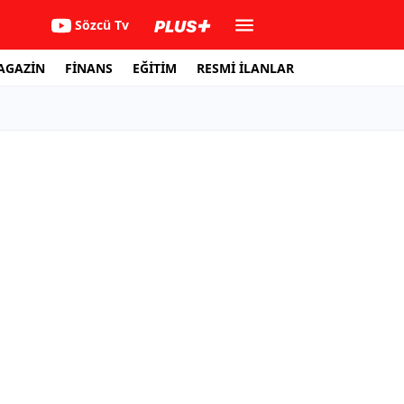
Sözcü Tv
AGAZİN
FİNANS
EĞİTİM
RESMİ İLANLAR