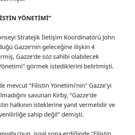
İSTİN YÖNETİMİ”
nseyi Stratejik İletişim Koordinatörü John
ürdüğü Gazze'nin geleceğine ilişkin 4
miş, Gazze'de söz sahibi olabilecek
Yönetimi" görmek istediklerini belirtmişti.
nde mevcut "Filistin Yönetimi'nin" Gazze'yi
olmadığını savunan Kirby, "Gazze'de
stin halkının isteklerine yanıt vermelidir ve
enilirliğe sahip değil" demişti.
nyahu'nun, işgal sona erdiğinde "Filistin