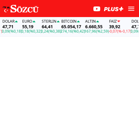
OLAR
EURO
STERLIN
BITCOIN
ALTIN
FAİZ
DOLAR
7,71
55,19
64,41
65.054,17
6.660,55
39,92
47,71
,09
(%0,18)
0,18
(%0,32)
0,24
(%0,38)
274,16
(%0,42)
167,96
(%2,59)
-0,07
(%-0,17)
0,09
(%0