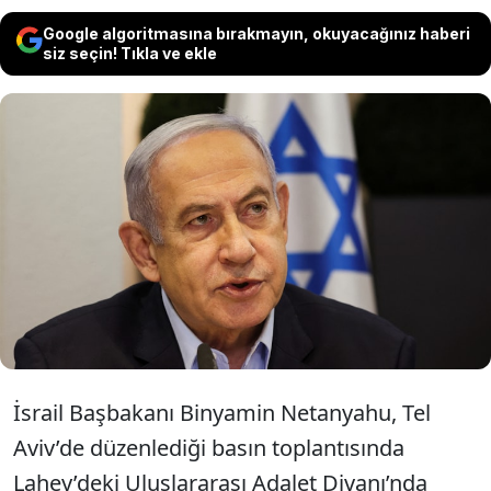
Google algoritmasına bırakmayın, okuyacağınız haberi
siz seçin! Tıkla ve ekle
İsrail Başbakanı Binyamin Netanyahu,
Gazze’de yürütülen savaş konusunda
Lahey dahil kimsenin kendilerini
durduramayacağını söyledi.
İsrail Başbakanı Binyamin Netanyahu, Tel
Aviv’de düzenlediği basın toplantısında
Lahey’deki Uluslararası Adalet Divanı’nda