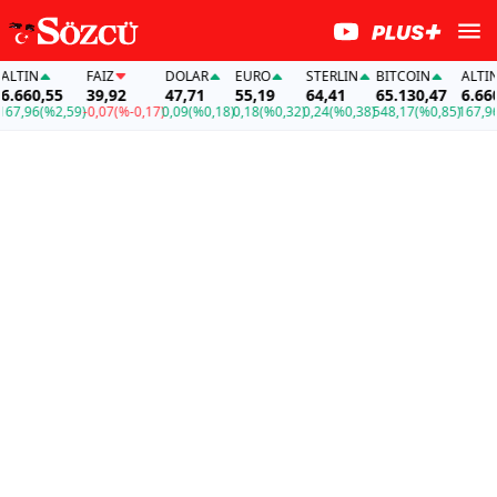
TIN
FAİZ
DOLAR
EURO
STERLIN
BITCOIN
ALTIN
660,55
39,92
47,71
55,19
64,41
65.130,47
6.660,5
,96
(%2,59)
-0,07
(%-0,17)
0,09
(%0,18)
0,18
(%0,32)
0,24
(%0,38)
548,17
(%0,85)
167,96
(%