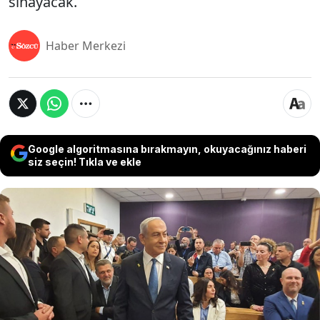
sınayacak.
Haber Merkezi
Google algoritmasına bırakmayın, okuyacağınız haberi
siz seçin! Tıkla ve ekle
İsrail Başbakanı Binyamin Netanyahu, dört yıllık
yolsuzluk davasında ilk kez ifade vermek üzere Tel
Aviv’de mahkemeye çıktı. Rüşvet ve dolandırıcılık
suçlamalarını reddeden Netanyahu, davayı "siyasi
suikast" olarak nitelendirdi. Gazze’de devam eden
savaş ve uluslararası baskılar arasında sürecek