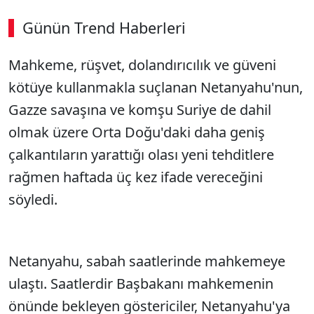
Günün Trend Haberleri
00:02
/ 08:06
Mahkeme, rüşvet, dolandırıcılık ve güveni
Sesi Aç
kötüye kullanmakla suçlanan Netanyahu'nun,
Gazze savaşına ve komşu Suriye de dahil
olmak üzere Orta Doğu'daki daha geniş
çalkantıların yarattığı olası yeni tehditlere
rağmen haftada üç kez ifade vereceğini
söyledi.
Netanyahu, sabah saatlerinde mahkemeye
ulaştı. Saatlerdir Başbakanı mahkemenin
önünde bekleyen göstericiler, Netanyahu'ya