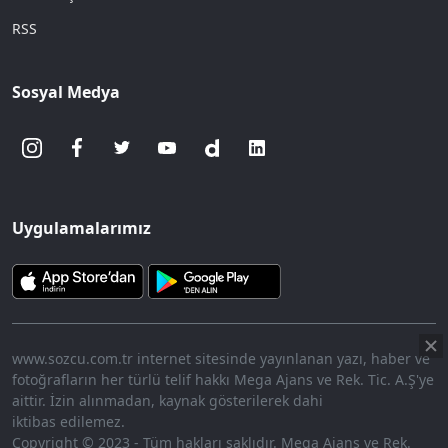
RSS
Sosyal Medya
Uygulamalarımız
www.sozcu.com.tr internet sitesinde yayınlanan yazı, haber ve
fotoğrafların her türlü telif hakkı Mega Ajans ve Rek. Tic. A.Ş'ye
aittir. İzin alınmadan, kaynak gösterilerek dahi
iktibas edilemez.
Copyright © 2023 - Tüm hakları saklıdır. Mega Ajans ve Rek.