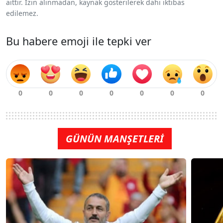
aittir. İzin alınmadan, kaynak gösterilerek dahi iktibas
edilemez.
Bu habere emoji ile tepki ver
GÜNÜN MANŞETLERİ