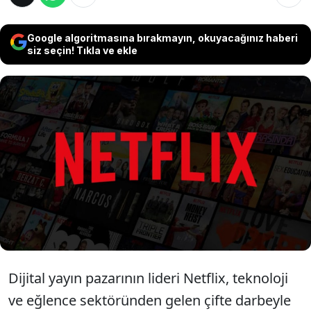
Google algoritmasına bırakmayın, okuyacağınız haberi
siz seçin! Tıkla ve ekle
Netflix hisseleri yüzde 6'ya yakın kayıpla son
1 yılın en dip seviyesine yaklaşırken,
düşüşün ardında yatırımcıların Netflix’in
rekabet gücünü sorgulatan potansiyel
rakipler yer alıyor.
Dijital yayın pazarının lideri Netflix, teknoloji
ve eğlence sektöründen gelen çifte darbeyle