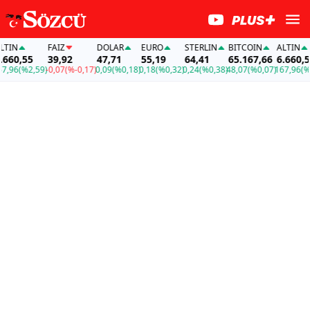
IN
FAİZ
DOLAR
EURO
STERLIN
BITCOIN
ALTIN
60,55
39,92
47,71
55,19
64,41
65.167,66
6.660,55
96
(%2,59)
-0,07
(%-0,17)
0,09
(%0,18)
0,18
(%0,32)
0,24
(%0,38)
48,07
(%0,07)
167,96
(%2,5